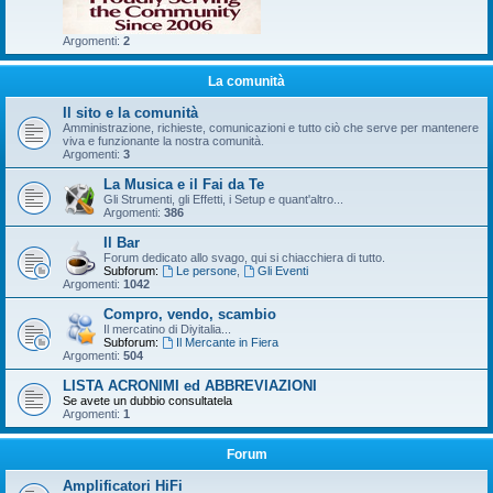
Argomenti:
2
La comunità
Il sito e la comunità
Amministrazione, richieste, comunicazioni e tutto ciò che serve per mantenere
viva e funzionante la nostra comunità.
Argomenti:
3
La Musica e il Fai da Te
Gli Strumenti, gli Effetti, i Setup e quant'altro...
Argomenti:
386
Il Bar
Forum dedicato allo svago, qui si chiacchiera di tutto.
Subforum:
Le persone
,
Gli Eventi
Argomenti:
1042
Compro, vendo, scambio
Il mercatino di Diyitalia...
Subforum:
Il Mercante in Fiera
Argomenti:
504
LISTA ACRONIMI ed ABBREVIAZIONI
Se avete un dubbio consultatela
Argomenti:
1
Forum
Amplificatori HiFi