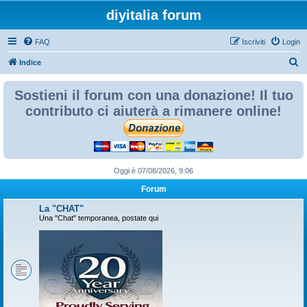
diyitalia forum
FAQ
Iscriviti
Login
C
Indice
e
Sostieni il forum con una donazione! Il tuo
r
contributo ci aiuterà a rimanere online!
c
a
Oggi è 07/08/2026, 9:06
Forum
La "CHAT"
Una "Chat" temporanea, postate qui