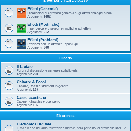
Effetti per chitarra e basso
Effetti (Generale)
Discussioni di carattere generale sugli effetti analogici e non..
Argomenti:
1482
Effetti (Modifiche)
...per cercare o proporre modifiche agli effetti
Argomenti:
612
Effetti (Problemi)
Problemi con un effetto? Esponili qui!
Argomenti:
860
Liuteria
Il Liutaio
Forum di discussione generale sulla liuteria.
Argomenti:
220
Chitarre & Bassi
Chitarre, Bassi e strumenti in genere.
Argomenti:
239
Casse acustiche
Cabinet, chassies e quant'altro.
Argomenti:
166
Elettronica
Elettronica Digitale
Tutto ciò che riguarda l'elettronica digitale, dalla porta not al protocollo midi... e