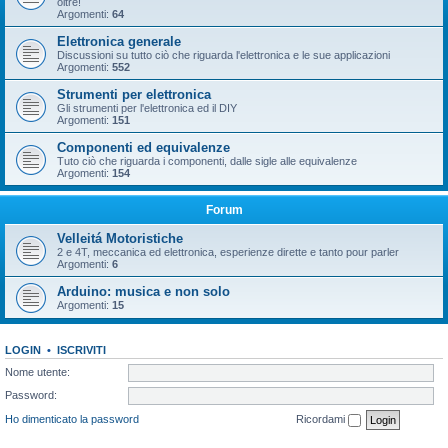
oltre!
Argomenti:
64
Elettronica generale
Discussioni su tutto ciò che riguarda l'elettronica e le sue applicazioni
Argomenti:
552
Strumenti per elettronica
Gli strumenti per l'elettronica ed il DIY
Argomenti:
151
Componenti ed equivalenze
Tuto ciò che riguarda i componenti, dalle sigle alle equivalenze
Argomenti:
154
Forum
Velleitá Motoristiche
2 e 4T, meccanica ed elettronica, esperienze dirette e tanto pour parler
Argomenti:
6
Arduino: musica e non solo
Argomenti:
15
LOGIN
•
ISCRIVITI
Nome utente:
Password:
Ho dimenticato la password
Ricordami