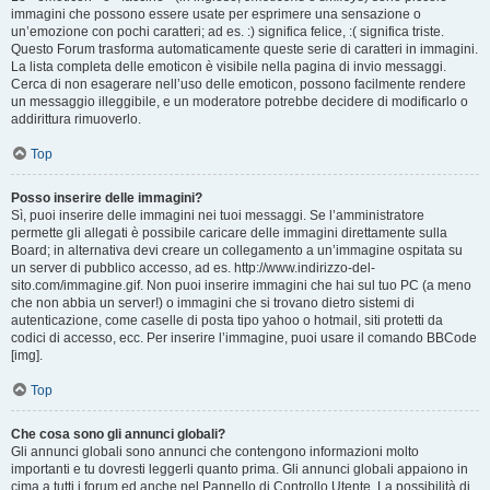
immagini che possono essere usate per esprimere una sensazione o
un’emozione con pochi caratteri; ad es. :) significa felice, :( significa triste.
Questo Forum trasforma automaticamente queste serie di caratteri in immagini.
La lista completa delle emoticon è visibile nella pagina di invio messaggi.
Cerca di non esagerare nell’uso delle emoticon, possono facilmente rendere
un messaggio illeggibile, e un moderatore potrebbe decidere di modificarlo o
addirittura rimuoverlo.
Top
Posso inserire delle immagini?
Sì, puoi inserire delle immagini nei tuoi messaggi. Se l’amministratore
permette gli allegati è possibile caricare delle immagini direttamente sulla
Board; in alternativa devi creare un collegamento a un’immagine ospitata su
un server di pubblico accesso, ad es. http://www.indirizzo-del-
sito.com/immagine.gif. Non puoi inserire immagini che hai sul tuo PC (a meno
che non abbia un server!) o immagini che si trovano dietro sistemi di
autenticazione, come caselle di posta tipo yahoo o hotmail, siti protetti da
codici di accesso, ecc. Per inserire l’immagine, puoi usare il comando BBCode
[img].
Top
Che cosa sono gli annunci globali?
Gli annunci globali sono annunci che contengono informazioni molto
importanti e tu dovresti leggerli quanto prima. Gli annunci globali appaiono in
cima a tutti i forum ed anche nel Pannello di Controllo Utente. La possibilità di