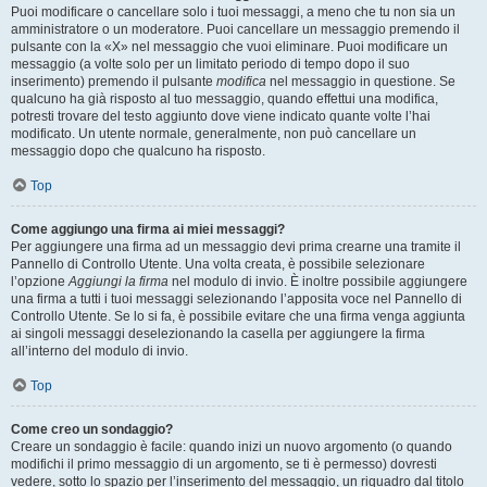
Puoi modificare o cancellare solo i tuoi messaggi, a meno che tu non sia un
amministratore o un moderatore. Puoi cancellare un messaggio premendo il
pulsante con la «X» nel messaggio che vuoi eliminare. Puoi modificare un
messaggio (a volte solo per un limitato periodo di tempo dopo il suo
inserimento) premendo il pulsante
modifica
nel messaggio in questione. Se
qualcuno ha già risposto al tuo messaggio, quando effettui una modifica,
potresti trovare del testo aggiunto dove viene indicato quante volte l’hai
modificato. Un utente normale, generalmente, non può cancellare un
messaggio dopo che qualcuno ha risposto.
Top
Come aggiungo una firma ai miei messaggi?
Per aggiungere una firma ad un messaggio devi prima crearne una tramite il
Pannello di Controllo Utente. Una volta creata, è possibile selezionare
l’opzione
Aggiungi la firma
nel modulo di invio. È inoltre possibile aggiungere
una firma a tutti i tuoi messaggi selezionando l’apposita voce nel Pannello di
Controllo Utente. Se lo si fa, è possibile evitare che una firma venga aggiunta
ai singoli messaggi deselezionando la casella per aggiungere la firma
all’interno del modulo di invio.
Top
Come creo un sondaggio?
Creare un sondaggio è facile: quando inizi un nuovo argomento (o quando
modifichi il primo messaggio di un argomento, se ti è permesso) dovresti
vedere, sotto lo spazio per l’inserimento del messaggio, un riquadro dal titolo