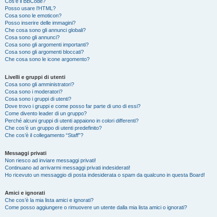
Cos’è il BBCode?
Posso usare l’HTML?
Cosa sono le emoticon?
Posso inserire delle immagini?
Che cosa sono gli annunci globali?
Cosa sono gli annunci?
Cosa sono gli argomenti importanti?
Cosa sono gli argomenti bloccati?
Che cosa sono le icone argomento?
Livelli e gruppi di utenti
Cosa sono gli amministratori?
Cosa sono i moderatori?
Cosa sono i gruppi di utenti?
Dove trovo i gruppi e come posso far parte di uno di essi?
Come divento leader di un gruppo?
Perché alcuni gruppi di utenti appaiono in colori differenti?
Che cos’è un gruppo di utenti predefinito?
Che cos’è il collegamento “Staff”?
Messaggi privati
Non riesco ad inviare messaggi privati!
Continuano ad arrivarmi messaggi privati indesiderati!
Ho ricevuto un messaggio di posta indesiderata o spam da qualcuno in questa Board!
Amici e ignorati
Che cos’è la mia lista amici e ignorati?
Come posso aggiungere o rimuovere un utente dalla mia lista amici o ignorati?