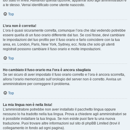
tuo stato in linea
. Attivando questa opzione, apparirai solo agli amministratori e
a te stesso. Verrai identificato come utente nascosto.
Top
L’ora non è corretta!
L’ora è quasi sicuramente corretta, comunque l’ora che stai vedendo potrebbe
essere quella di un fuso orario differente dal tuo. Se così fosse, devi cambiare
le impostazioni del tuo profilo per il fuso orario e farlo coincidere con la tua
area, es. London, Paris, New York, Sydney, ecc. Nota che solo gli utenti
registrati possono cambiare il fuso orario e molte impostazioni.
Top
Ho cambiato il fuso orario ma l’ora è ancora sbagliata
Se sei sicuro di aver impostato il fuso orario corretto e l’ora è ancora scorretta,
allora l’orario memorizzato sull’orologio del server non è corretto. Avvisa un
amministratore per correggere il problema.
Top
La mia lingua non è nella lista!
L’amministratore potrebbe non aver installato il pacchetto lingua oppure
nessuno lo ha tradotto nella tua lingua. Prova a chiedere agli amministratori se
è possibile installare la tua lingua. Se non esiste puoi fare tu una nuova
traduzione. Puoi trovare altre informazioni sul sito di phpBB Limited (trovi il
collegamento in fondo ad ogni pagina).