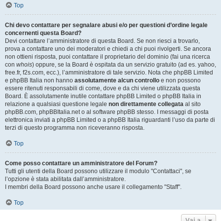
Top
Chi devo contattare per segnalare abusi e/o per questioni d’ordine legale
concernenti questa Board?
Devi contattare l’amministratore di questa Board. Se non riesci a trovarlo,
prova a contattare uno dei moderatori e chiedi a chi puoi rivolgerti. Se ancora
non ottieni risposta, puoi contattare il proprietario del dominio (fai una ricerca
con
whois
) oppure, se la Board è ospitata da un servizio gratuito (ad es. yahoo,
free.fr, f2s.com, ecc.), l’amministratore di tale servizio. Nota che phpBB Limited
e phpBB Italia non hanno
assolutamente alcun controllo
e non possono
essere ritenuti responsabili di come, dove e da chi viene utilizzata questa
Board. È assolutamente inutile contattare phpBB Limited o phpBB Italia in
relazione a qualsiasi questione legale
non direttamente collegata
al sito
phpBB.com, phpBBItalia.net o al software phpBB stesso. I messaggi di posta
elettronica inviati a phpBB Limited o a phpBB Italia riguardanti l’uso da parte di
terzi di questo programma non riceveranno risposta.
Top
Come posso contattare un amministratore del Forum?
Tutti gli utenti della Board possono utilizzare il modulo "Contattaci", se
l’opzione è stata abilitata dall’amministratore.
I membri della Board possono anche usare il collegamento "Staff".
Top
Vai a