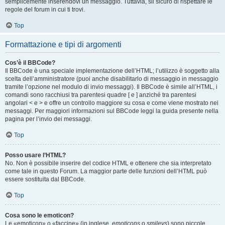
semplicemente inserendovi un messaggio. Tuttavia, sii sicuro di rispettare le
regole del forum in cui ti trovi.
Top
Formattazione e tipi di argomenti
Cos’è il BBCode?
Il BBCode è una speciale implementazione dell’HTML; l’utilizzo è soggetto alla
scelta dell’amministratore (puoi anche disabilitarlo di messaggio in messaggio
tramite l’opzione nel modulo di invio messaggi). Il BBCode è simile all’HTML, i
comandi sono racchiusi tra parentesi quadre [ e ] anziché tra parentesi
angolari < e > e offre un controllo maggiore su cosa e come viene mostrato nei
messaggi. Per maggiori informazioni sul BBCode leggi la guida presente nella
pagina per l’invio dei messaggi.
Top
Posso usare l’HTML?
No. Non è possibile inserire del codice HTML e ottenere che sia interpretato
come tale in questo Forum. La maggior parte delle funzioni dell’HTML può
essere sostituita dal BBCode.
Top
Cosa sono le emoticon?
Le «emoticon» o «faccine» (in inglese,
emoticons
o
smileys
) sono piccole