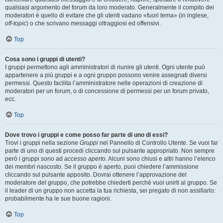
qualsiasi argomento del forum da loro moderato. Generalmente il compito dei
moderatori è quello di evitare che gli utenti vadano «fuori tema» (in inglese,
off-topic
) o che scrivano messaggi oltraggiosi ed offensivi.
Top
Cosa sono i gruppi di utenti?
I gruppi permettono agli amministratori di riunire gli utenti. Ogni utente può
appartenere a più gruppi e a ogni gruppo possono venire assegnati diversi
permessi. Questo facilita l’amministratore nelle operazioni di creazione di
moderatori per un forum, o di concessione di permessi per un forum privato,
ecc.
Top
Dove trovo i gruppi e come posso far parte di uno di essi?
Trovi i gruppi nella sezione
Gruppi
nel Pannello di Controllo Utente. Se vuoi far
parte di uno di questi procedi cliccando sul pulsante appropriato. Non sempre
però i gruppi sono ad
accesso aperto
. Alcuni sono chiusi e altri hanno l’elenco
dei membri nascosto. Se il gruppo è aperto, puoi chiedere l’ammissione
cliccando sul pulsante apposito. Dovrai ottenere l’approvazione del
moderatore del gruppo, che potrebbe chiederti perché vuoi unirti al gruppo. Se
il leader di un gruppo non accetta la tua richiesta, sei pregato di non assillarlo:
probabilmente ha le sue buone ragioni.
Top