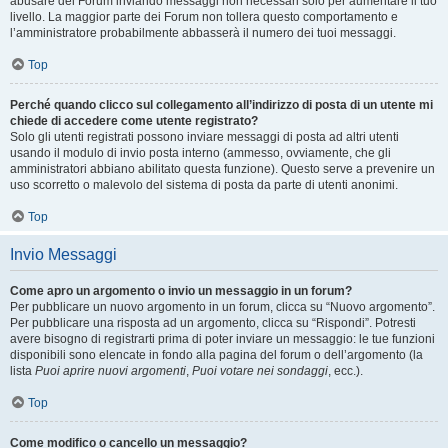
abusare del Forum inviando messaggi non necessari solo per aumentare il tuo
livello. La maggior parte dei Forum non tollera questo comportamento e
l’amministratore probabilmente abbasserà il numero dei tuoi messaggi.
Top
Perché quando clicco sul collegamento all’indirizzo di posta di un utente mi
chiede di accedere come utente registrato?
Solo gli utenti registrati possono inviare messaggi di posta ad altri utenti
usando il modulo di invio posta interno (ammesso, ovviamente, che gli
amministratori abbiano abilitato questa funzione). Questo serve a prevenire un
uso scorretto o malevolo del sistema di posta da parte di utenti anonimi.
Top
Invio Messaggi
Come apro un argomento o invio un messaggio in un forum?
Per pubblicare un nuovo argomento in un forum, clicca su “Nuovo argomento”.
Per pubblicare una risposta ad un argomento, clicca su “Rispondi”. Potresti
avere bisogno di registrarti prima di poter inviare un messaggio: le tue funzioni
disponibili sono elencate in fondo alla pagina del forum o dell’argomento (la
lista
Puoi aprire nuovi argomenti
,
Puoi votare nei sondaggi
, ecc.).
Top
Come modifico o cancello un messaggio?