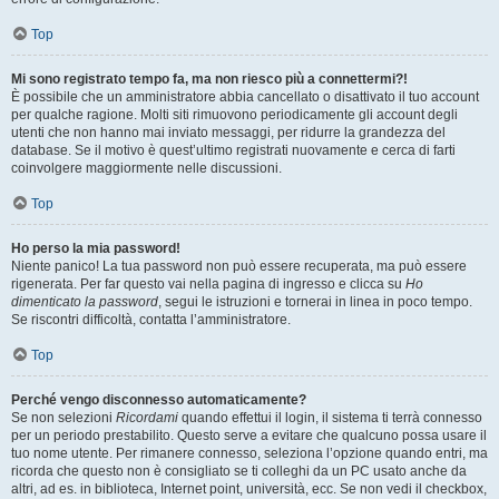
Top
Mi sono registrato tempo fa, ma non riesco più a connettermi?!
È possibile che un amministratore abbia cancellato o disattivato il tuo account
per qualche ragione. Molti siti rimuovono periodicamente gli account degli
utenti che non hanno mai inviato messaggi, per ridurre la grandezza del
database. Se il motivo è quest’ultimo registrati nuovamente e cerca di farti
coinvolgere maggiormente nelle discussioni.
Top
Ho perso la mia password!
Niente panico! La tua password non può essere recuperata, ma può essere
rigenerata. Per far questo vai nella pagina di ingresso e clicca su
Ho
dimenticato la password
, segui le istruzioni e tornerai in linea in poco tempo.
Se riscontri difficoltà, contatta l’amministratore.
Top
Perché vengo disconnesso automaticamente?
Se non selezioni
Ricordami
quando effettui il login, il sistema ti terrà connesso
per un periodo prestabilito. Questo serve a evitare che qualcuno possa usare il
tuo nome utente. Per rimanere connesso, seleziona l’opzione quando entri, ma
ricorda che questo non è consigliato se ti colleghi da un PC usato anche da
altri, ad es. in biblioteca, Internet point, università, ecc. Se non vedi il checkbox,