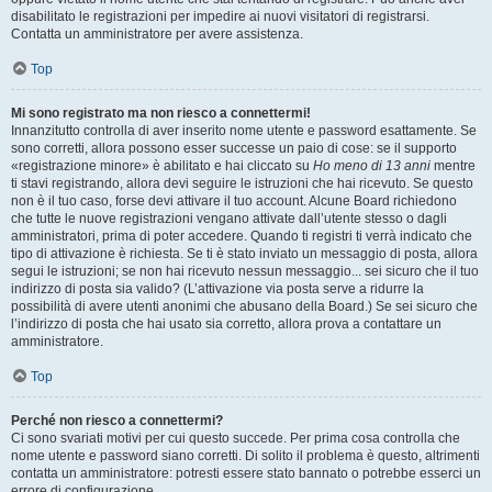
disabilitato le registrazioni per impedire ai nuovi visitatori di registrarsi.
Contatta un amministratore per avere assistenza.
Top
Mi sono registrato ma non riesco a connettermi!
Innanzitutto controlla di aver inserito nome utente e password esattamente. Se
sono corretti, allora possono esser successe un paio di cose: se il supporto
«registrazione minore» è abilitato e hai cliccato su
Ho meno di 13 anni
mentre
ti stavi registrando, allora devi seguire le istruzioni che hai ricevuto. Se questo
non è il tuo caso, forse devi attivare il tuo account. Alcune Board richiedono
che tutte le nuove registrazioni vengano attivate dall’utente stesso o dagli
amministratori, prima di poter accedere. Quando ti registri ti verrà indicato che
tipo di attivazione è richiesta. Se ti è stato inviato un messaggio di posta, allora
segui le istruzioni; se non hai ricevuto nessun messaggio... sei sicuro che il tuo
indirizzo di posta sia valido? (L’attivazione via posta serve a ridurre la
possibilità di avere utenti anonimi che abusano della Board.) Se sei sicuro che
l’indirizzo di posta che hai usato sia corretto, allora prova a contattare un
amministratore.
Top
Perché non riesco a connettermi?
Ci sono svariati motivi per cui questo succede. Per prima cosa controlla che
nome utente e password siano corretti. Di solito il problema è questo, altrimenti
contatta un amministratore: potresti essere stato bannato o potrebbe esserci un
errore di configurazione.