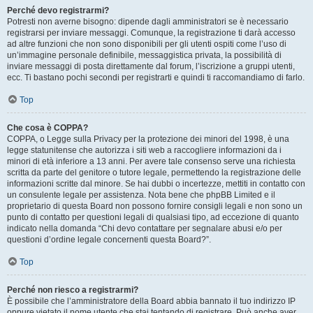
Perché devo registrarmi?
Potresti non averne bisogno: dipende dagli amministratori se è necessario
registrarsi per inviare messaggi. Comunque, la registrazione ti darà accesso
ad altre funzioni che non sono disponibili per gli utenti ospiti come l’uso di
un’immagine personale definibile, messaggistica privata, la possibilità di
inviare messaggi di posta direttamente dal forum, l’iscrizione a gruppi utenti,
ecc. Ti bastano pochi secondi per registrarti e quindi ti raccomandiamo di farlo.
Top
Che cosa è COPPA?
COPPA, o Legge sulla Privacy per la protezione dei minori del 1998, è una
legge statunitense che autorizza i siti web a raccogliere informazioni da i
minori di età inferiore a 13 anni. Per avere tale consenso serve una richiesta
scritta da parte del genitore o tutore legale, permettendo la registrazione delle
informazioni scritte dal minore. Se hai dubbi o incertezze, mettiti in contatto con
un consulente legale per assistenza. Nota bene che phpBB Limited e il
proprietario di questa Board non possono fornire consigli legali e non sono un
punto di contatto per questioni legali di qualsiasi tipo, ad eccezione di quanto
indicato nella domanda “Chi devo contattare per segnalare abusi e/o per
questioni d’ordine legale concernenti questa Board?”.
Top
Perché non riesco a registrarmi?
È possibile che l’amministratore della Board abbia bannato il tuo indirizzo IP
oppure vietato il nome utente che stai tentando di registrare. Può anche aver