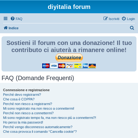
diyitalia forum
FAQ
Iscriviti
Login
C
Indice
e
Sostieni il forum con una donazione! Il tuo
r
contributo ci aiuterà a rimanere online!
c
a
FAQ (Domande Frequenti)
Connessione e registrazione
Perché devo registrarmi?
Che cosa è COPPA?
Perché non riesco a registrarmi?
Mi sono registrato ma non riesco a connettermi!
Perché non riesco a connettermi?
Mi sono registrato tempo fa, ma non riesco più a connettermi?!
Ho perso la mia password!
Perché vengo disconnesso automaticamente?
Che cosa provoca il comando “Cancella cookie”?