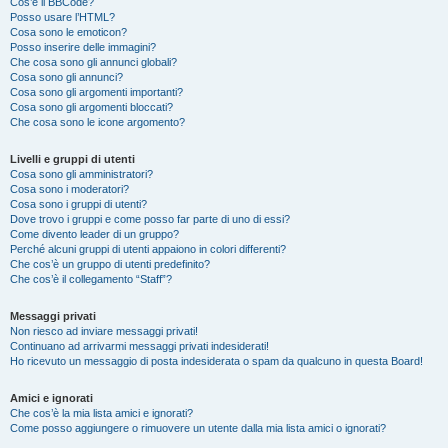
Cos’è il BBCode?
Posso usare l’HTML?
Cosa sono le emoticon?
Posso inserire delle immagini?
Che cosa sono gli annunci globali?
Cosa sono gli annunci?
Cosa sono gli argomenti importanti?
Cosa sono gli argomenti bloccati?
Che cosa sono le icone argomento?
Livelli e gruppi di utenti
Cosa sono gli amministratori?
Cosa sono i moderatori?
Cosa sono i gruppi di utenti?
Dove trovo i gruppi e come posso far parte di uno di essi?
Come divento leader di un gruppo?
Perché alcuni gruppi di utenti appaiono in colori differenti?
Che cos’è un gruppo di utenti predefinito?
Che cos’è il collegamento “Staff”?
Messaggi privati
Non riesco ad inviare messaggi privati!
Continuano ad arrivarmi messaggi privati indesiderati!
Ho ricevuto un messaggio di posta indesiderata o spam da qualcuno in questa Board!
Amici e ignorati
Che cos’è la mia lista amici e ignorati?
Come posso aggiungere o rimuovere un utente dalla mia lista amici o ignorati?