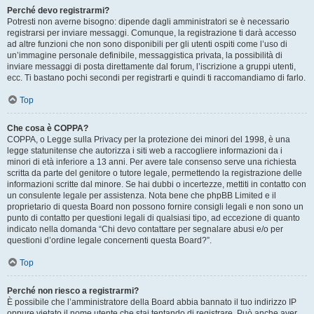
Perché devo registrarmi?
Potresti non averne bisogno: dipende dagli amministratori se è necessario
registrarsi per inviare messaggi. Comunque, la registrazione ti darà accesso
ad altre funzioni che non sono disponibili per gli utenti ospiti come l’uso di
un’immagine personale definibile, messaggistica privata, la possibilità di
inviare messaggi di posta direttamente dal forum, l’iscrizione a gruppi utenti,
ecc. Ti bastano pochi secondi per registrarti e quindi ti raccomandiamo di farlo.
Top
Che cosa è COPPA?
COPPA, o Legge sulla Privacy per la protezione dei minori del 1998, è una
legge statunitense che autorizza i siti web a raccogliere informazioni da i
minori di età inferiore a 13 anni. Per avere tale consenso serve una richiesta
scritta da parte del genitore o tutore legale, permettendo la registrazione delle
informazioni scritte dal minore. Se hai dubbi o incertezze, mettiti in contatto con
un consulente legale per assistenza. Nota bene che phpBB Limited e il
proprietario di questa Board non possono fornire consigli legali e non sono un
punto di contatto per questioni legali di qualsiasi tipo, ad eccezione di quanto
indicato nella domanda “Chi devo contattare per segnalare abusi e/o per
questioni d’ordine legale concernenti questa Board?”.
Top
Perché non riesco a registrarmi?
È possibile che l’amministratore della Board abbia bannato il tuo indirizzo IP
oppure vietato il nome utente che stai tentando di registrare. Può anche aver