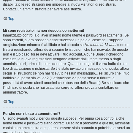
disabilitato le registrazioni per impedire ai nuovi visitatori di registrarsi.
Contatta un amministratore per avere assistenza.
Top
Mi sono registrato ma non riesco a connettermi!
Innanzitutto controlla di aver inserito nome utente e password esattamente. Se
sono corretti, allora possono esser successe un paio di cose: se il supporto
«registrazione minore» è abilitato e hai cliccato su
Ho meno di 13 anni
mentre
ti stavi registrando, allora devi seguire le istruzioni che hai ricevuto. Se questo
non è il tuo caso, forse devi attivare il tuo account. Alcune Board richiedono
che tutte le nuove registrazioni vengano attivate dall’utente stesso o dagli
amministratori, prima di poter accedere. Quando ti registri ti verrà indicato che
tipo di attivazione è richiesta. Se ti è stato inviato un messaggio di posta, allora
segui le istruzioni; se non hai ricevuto nessun messaggio... sei sicuro che il tuo
indirizzo di posta sia valido? (L’attivazione via posta serve a ridurre la
possibilità di avere utenti anonimi che abusano della Board.) Se sei sicuro che
l’indirizzo di posta che hai usato sia corretto, allora prova a contattare un
amministratore.
Top
Perché non riesco a connettermi?
Ci sono svariati motivi per cui questo succede. Per prima cosa controlla che
nome utente e password siano corretti. Di solito il problema è questo, altrimenti
contatta un amministratore: potresti essere stato bannato o potrebbe esserci un
errore di configurazione.