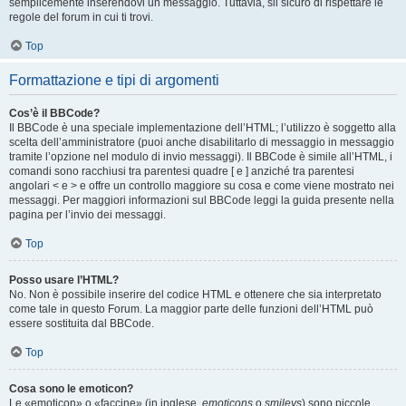
semplicemente inserendovi un messaggio. Tuttavia, sii sicuro di rispettare le
regole del forum in cui ti trovi.
Top
Formattazione e tipi di argomenti
Cos’è il BBCode?
Il BBCode è una speciale implementazione dell’HTML; l’utilizzo è soggetto alla
scelta dell’amministratore (puoi anche disabilitarlo di messaggio in messaggio
tramite l’opzione nel modulo di invio messaggi). Il BBCode è simile all’HTML, i
comandi sono racchiusi tra parentesi quadre [ e ] anziché tra parentesi
angolari < e > e offre un controllo maggiore su cosa e come viene mostrato nei
messaggi. Per maggiori informazioni sul BBCode leggi la guida presente nella
pagina per l’invio dei messaggi.
Top
Posso usare l’HTML?
No. Non è possibile inserire del codice HTML e ottenere che sia interpretato
come tale in questo Forum. La maggior parte delle funzioni dell’HTML può
essere sostituita dal BBCode.
Top
Cosa sono le emoticon?
Le «emoticon» o «faccine» (in inglese,
emoticons
o
smileys
) sono piccole