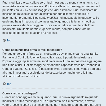
Puoi modificare o cancellare solo i tuoi messaggi, a meno che tu non sia un
amministratore o un moderatore. Puoi cancellare un messaggio premendo il
pulsante con la «X» nel messaggio che vuoi eliminare. Puoi modificare un
messaggio (a volte solo per un limitato periodo di tempo dopo il suo
inserimento) premendo il pulsante
modifica
nel messaggio in questione. Se
qualcuno ha già risposto al tuo messaggio, quando effettui una modifica,
potresti trovare del testo aggiunto dove viene indicato quante volte l’hai
modificato. Un utente normale, generalmente, non può cancellare un
messaggio dopo che qualcuno ha risposto.
Top
Come aggiungo una firma ai miei messaggi?
Per aggiungere una firma ad un messaggio devi prima crearne una tramite il
Pannello di Controllo Utente. Una volta creata, è possibile selezionare
l’opzione
Aggiungi la firma
nel modulo di invio. È inoltre possibile aggiungere
una firma a tutti i tuoi messaggi selezionando l’apposita voce nel Pannello di
Controllo Utente. Se lo si fa, è possibile evitare che una firma venga aggiunta
ai singoli messaggi deselezionando la casella per aggiungere la firma
all’interno del modulo di invio.
Top
Come creo un sondaggio?
Creare un sondaggio è facile: quando inizi un nuovo argomento (o quando
modifichi il primo messaggio di un argomento, se ti è permesso) dovresti
vedere, sotto lo spazio per l’inserimento del messaggio, un riquadro dal titolo