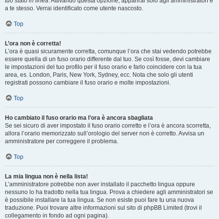
tuo stato in linea
. Attivando questa opzione, apparirai solo agli amministratori e
a te stesso. Verrai identificato come utente nascosto.
Top
L’ora non è corretta!
L’ora è quasi sicuramente corretta, comunque l’ora che stai vedendo potrebbe
essere quella di un fuso orario differente dal tuo. Se così fosse, devi cambiare
le impostazioni del tuo profilo per il fuso orario e farlo coincidere con la tua
area, es. London, Paris, New York, Sydney, ecc. Nota che solo gli utenti
registrati possono cambiare il fuso orario e molte impostazioni.
Top
Ho cambiato il fuso orario ma l’ora è ancora sbagliata
Se sei sicuro di aver impostato il fuso orario corretto e l’ora è ancora scorretta,
allora l’orario memorizzato sull’orologio del server non è corretto. Avvisa un
amministratore per correggere il problema.
Top
La mia lingua non è nella lista!
L’amministratore potrebbe non aver installato il pacchetto lingua oppure
nessuno lo ha tradotto nella tua lingua. Prova a chiedere agli amministratori se
è possibile installare la tua lingua. Se non esiste puoi fare tu una nuova
traduzione. Puoi trovare altre informazioni sul sito di phpBB Limited (trovi il
collegamento in fondo ad ogni pagina).