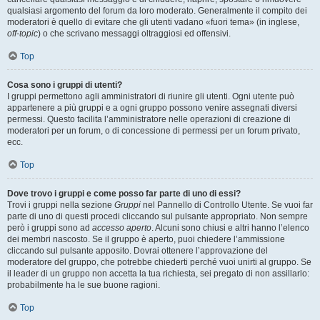
qualsiasi argomento del forum da loro moderato. Generalmente il compito dei
moderatori è quello di evitare che gli utenti vadano «fuori tema» (in inglese,
off-topic
) o che scrivano messaggi oltraggiosi ed offensivi.
Top
Cosa sono i gruppi di utenti?
I gruppi permettono agli amministratori di riunire gli utenti. Ogni utente può
appartenere a più gruppi e a ogni gruppo possono venire assegnati diversi
permessi. Questo facilita l’amministratore nelle operazioni di creazione di
moderatori per un forum, o di concessione di permessi per un forum privato,
ecc.
Top
Dove trovo i gruppi e come posso far parte di uno di essi?
Trovi i gruppi nella sezione
Gruppi
nel Pannello di Controllo Utente. Se vuoi far
parte di uno di questi procedi cliccando sul pulsante appropriato. Non sempre
però i gruppi sono ad
accesso aperto
. Alcuni sono chiusi e altri hanno l’elenco
dei membri nascosto. Se il gruppo è aperto, puoi chiedere l’ammissione
cliccando sul pulsante apposito. Dovrai ottenere l’approvazione del
moderatore del gruppo, che potrebbe chiederti perché vuoi unirti al gruppo. Se
il leader di un gruppo non accetta la tua richiesta, sei pregato di non assillarlo:
probabilmente ha le sue buone ragioni.
Top