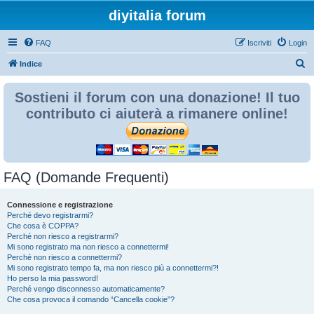
diyitalia forum
FAQ
Iscriviti
Login
C
Indice
e
Sostieni il forum con una donazione! Il tuo
r
contributo ci aiuterà a rimanere online!
c
a
FAQ (Domande Frequenti)
Connessione e registrazione
Perché devo registrarmi?
Che cosa è COPPA?
Perché non riesco a registrarmi?
Mi sono registrato ma non riesco a connettermi!
Perché non riesco a connettermi?
Mi sono registrato tempo fa, ma non riesco più a connettermi?!
Ho perso la mia password!
Perché vengo disconnesso automaticamente?
Che cosa provoca il comando “Cancella cookie”?