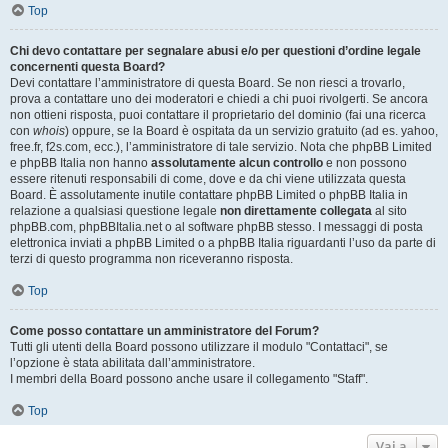
Top
Chi devo contattare per segnalare abusi e/o per questioni d’ordine legale
concernenti questa Board?
Devi contattare l’amministratore di questa Board. Se non riesci a trovarlo,
prova a contattare uno dei moderatori e chiedi a chi puoi rivolgerti. Se ancora
non ottieni risposta, puoi contattare il proprietario del dominio (fai una ricerca
con
whois
) oppure, se la Board è ospitata da un servizio gratuito (ad es. yahoo,
free.fr, f2s.com, ecc.), l’amministratore di tale servizio. Nota che phpBB Limited
e phpBB Italia non hanno
assolutamente alcun controllo
e non possono
essere ritenuti responsabili di come, dove e da chi viene utilizzata questa
Board. È assolutamente inutile contattare phpBB Limited o phpBB Italia in
relazione a qualsiasi questione legale
non direttamente collegata
al sito
phpBB.com, phpBBItalia.net o al software phpBB stesso. I messaggi di posta
elettronica inviati a phpBB Limited o a phpBB Italia riguardanti l’uso da parte di
terzi di questo programma non riceveranno risposta.
Top
Come posso contattare un amministratore del Forum?
Tutti gli utenti della Board possono utilizzare il modulo "Contattaci", se
l’opzione è stata abilitata dall’amministratore.
I membri della Board possono anche usare il collegamento "Staff".
Top
Vai a