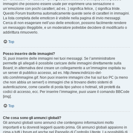
immagini che possono essere usate per esprimere una sensazione o
un’emozione con pochi caratteri; ad es. :) significa felice, :( significa triste.
Questo Forum trasforma automaticamente queste serie di caratteri in immagini.
La lista completa delle emoticon è visibile nella pagina di invio messaggi.
Cerca di non esagerare nell’uso delle emoticon, possono facilmente rendere
un messaggio illeggibile, e un moderatore potrebbe decidere di modificarlo o
addirittura rimuoverlo.
Top
Posso inserire delle immagini?
Sì, puoi inserire delle immagini nei tuoi messaggi. Se l’amministratore
permette gli allegati è possibile caricare delle immagini direttamente sulla
Board; in alternativa devi creare un collegamento a un’immagine ospitata su
un server di pubblico accesso, ad es. http://www.indirizzo-del-
sito.com/immagine.gif. Non puoi inserire immagini che hai sul tuo PC (a meno
che non abbia un server!) o immagini che si trovano dietro sistemi di
autenticazione, come caselle di posta tipo yahoo o hotmail, siti protetti da
codici di accesso, ecc. Per inserire l’immagine, puoi usare il comando BBCode
[img].
Top
Che cosa sono gli annunci globali?
Gli annunci globali sono annunci che contengono informazioni molto
importanti e tu dovresti leggerli quanto prima. Gli annunci globali appaiono in
cima a tutti i forum ed anche nel Pannello di Controllo Utente. La possibilità di