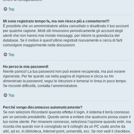
Top
Mi sono registrato tempo fa, ma non riesco più a connettermi?!
È possibile che un amministratore abbia cancellato o disattivato il tuo account
per qualche ragione. Molti siti rimuovono periodicamente gli account degli
utenti che non hanno mai inviato messaggi, per ridurre la grandezza del
database. Se il motivo è quest’ultimo registrati nuovamente e cerca di farti
coinvolgere maggiormente nelle discussioni.
Top
Ho perso la mia password!
Niente panico! La tua password non può essere recuperata, ma può essere
rigenerata. Per far questo vai nella pagina di ingresso e clicca su
Ho
dimenticato la password
, segui le istruzioni e tornerai in linea in poco tempo.
Se riscontri difficoltà, contatta l’amministratore.
Top
Perché vengo disconnesso automaticamente?
Se non selezioni
Ricordami
quando effettui il login, il sistema ti terrà connesso
per un periodo prestabilito. Questo serve a evitare che qualcuno possa usare il
tuo nome utente. Per rimanere connesso, seleziona l’opzione quando entri, ma
ricorda che questo non è consigliato se ti colleghi da un PC usato anche da
altri, ad es. in biblioteca, Internet point, università, ecc. Se non vedi il checkbox,