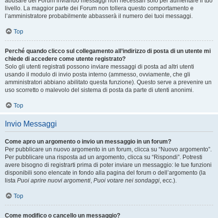
abusare del Forum inviando messaggi non necessari solo per aumentare il tuo
livello. La maggior parte dei Forum non tollera questo comportamento e
l’amministratore probabilmente abbasserà il numero dei tuoi messaggi.
Top
Perché quando clicco sul collegamento all’indirizzo di posta di un utente mi
chiede di accedere come utente registrato?
Solo gli utenti registrati possono inviare messaggi di posta ad altri utenti
usando il modulo di invio posta interno (ammesso, ovviamente, che gli
amministratori abbiano abilitato questa funzione). Questo serve a prevenire un
uso scorretto o malevolo del sistema di posta da parte di utenti anonimi.
Top
Invio Messaggi
Come apro un argomento o invio un messaggio in un forum?
Per pubblicare un nuovo argomento in un forum, clicca su “Nuovo argomento”.
Per pubblicare una risposta ad un argomento, clicca su “Rispondi”. Potresti
avere bisogno di registrarti prima di poter inviare un messaggio: le tue funzioni
disponibili sono elencate in fondo alla pagina del forum o dell’argomento (la
lista
Puoi aprire nuovi argomenti
,
Puoi votare nei sondaggi
, ecc.).
Top
Come modifico o cancello un messaggio?