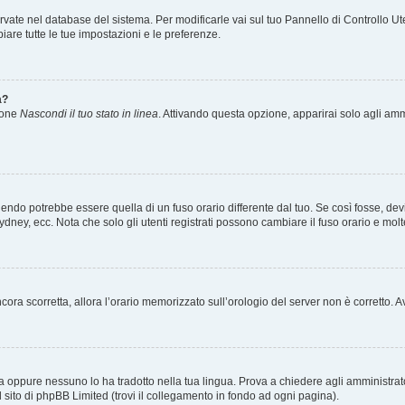
servate nel database del sistema. Per modificarle vai sul tuo Pannello di Controllo
re tutte le tue impostazioni e le preferenze.
a?
zione
Nascondi il tuo stato in linea
. Attivando questa opzione, apparirai solo agli ammi
ndo potrebbe essere quella di un fuso orario differente dal tuo. Se così fosse, devi 
ydney, ecc. Nota che solo gli utenti registrati possono cambiare il fuso orario e mol
 ancora scorretta, allora l’orario memorizzato sull’orologio del server non è corretto
a oppure nessuno lo ha tradotto nella tua lingua. Prova a chiedere agli amministrator
l sito di phpBB Limited (trovi il collegamento in fondo ad ogni pagina).