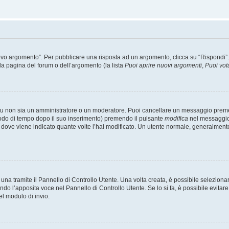
 argomento”. Per pubblicare una risposta ad un argomento, clicca su “Rispondi”. Po
la pagina del forum o dell’argomento (la lista
Puoi aprire nuovi argomenti
,
Puoi vot
 tu non sia un amministratore o un moderatore. Puoi cancellare un messaggio prem
iodo di tempo dopo il suo inserimento) premendo il pulsante
modifica
nel messaggio 
nto dove viene indicato quante volte l’hai modificato. Un utente normale, general
a tramite il Pannello di Controllo Utente. Una volta creata, è possibile seleziona
ndo l’apposita voce nel Pannello di Controllo Utente. Se lo si fa, è possibile evita
el modulo di invio.