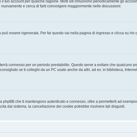
o il tuo account per qualche ragione. Molti siti rimuovono periodicamente gli accoun
ti nuovamente e cerca di farti coinvolgere maggiormente nelle discussioni.
uò essere rigenerata. Per far questo vai nella pagina di ingresso e clicca su
Ho d
a ti terrà connesso per un periodo prestabilito. Questo serve a evitare che qualcuno
sigliato se ti colleghi da un PC usato anche da altri, ad es. in biblioteca, Internet
 da phpBB che ti mantengono autenticato e connesso, oltre a permetterti ad esempio d
cita dal sistema, la cancellazione dei cookie potrebbe risolvere tali disguidi.