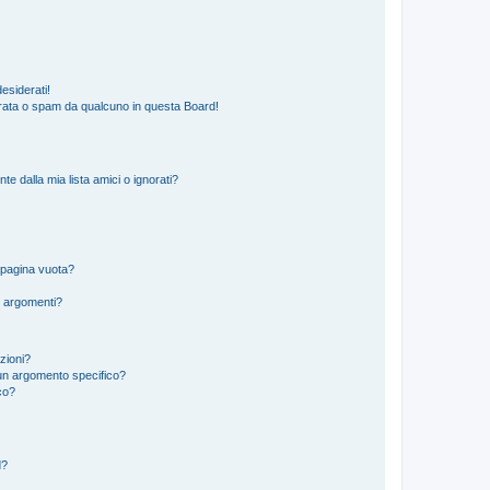
esiderati!
rata o spam da qualcuno in questa Board!
 dalla mia lista amici o ignorati?
 pagina vuota?
i argomenti?
izioni?
un argomento specifico?
co?
d?