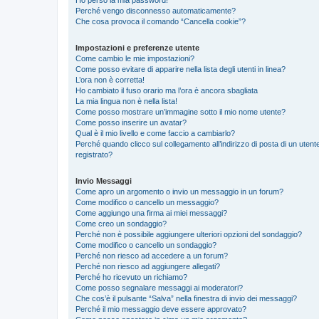
Perché vengo disconnesso automaticamente?
Che cosa provoca il comando “Cancella cookie”?
Impostazioni e preferenze utente
Come cambio le mie impostazioni?
Come posso evitare di apparire nella lista degli utenti in linea?
L’ora non è corretta!
Ho cambiato il fuso orario ma l’ora è ancora sbagliata
La mia lingua non è nella lista!
Come posso mostrare un’immagine sotto il mio nome utente?
Come posso inserire un avatar?
Qual è il mio livello e come faccio a cambiarlo?
Perché quando clicco sul collegamento all’indirizzo di posta di un ute
registrato?
Invio Messaggi
Come apro un argomento o invio un messaggio in un forum?
Come modifico o cancello un messaggio?
Come aggiungo una firma ai miei messaggi?
Come creo un sondaggio?
Perché non è possibile aggiungere ulteriori opzioni del sondaggio?
Come modifico o cancello un sondaggio?
Perché non riesco ad accedere a un forum?
Perché non riesco ad aggiungere allegati?
Perché ho ricevuto un richiamo?
Come posso segnalare messaggi ai moderatori?
Che cos’è il pulsante “Salva” nella finestra di invio dei messaggi?
Perché il mio messaggio deve essere approvato?