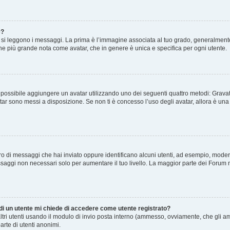
e?
 leggono i messaggi. La prima è l’immagine associata al tuo grado, generalmente ha
agine più grande nota come avatar, che in genere è unica e specifica per ogni utente.
” è possibile aggiungere un avatar utilizzando uno dei seguenti quattro metodi: Gra
atar sono messi a disposizione. Se non ti è concesso l’uso degli avatar, allora è un
mero di messaggi che hai inviato oppure identificano alcuni utenti, ad esempio, mode
ssaggi non necessari solo per aumentare il tuo livello. La maggior parte dei Forum
 di un utente mi chiede di accedere come utente registrato?
altri utenti usando il modulo di invio posta interno (ammesso, ovviamente, che gli a
arte di utenti anonimi.