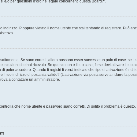
i e/o per questioni d’ordine legale concernenti questa Board?”.
 indirizzo IP oppure vietato il nome utente che stai tentando di registrare. Può anch
sistenza.
sattamente. Se sono corretti, allora possono esser successe un paio di cose: se il 
le istruzioni che hai ricevuto. Se questo non è il tuo caso, forse devi attivare il tu
di poter accedere. Quando ti registri ti verrà indicato che tipo di attivazione è richi
e il tuo indirizzo di posta sia valido? (L’attivazione via posta serve a ridurre la po
 prova a contattare un amministratore.
ontrolla che nome utente e password siano corretti. Di solito il problema è questo, a
i?!