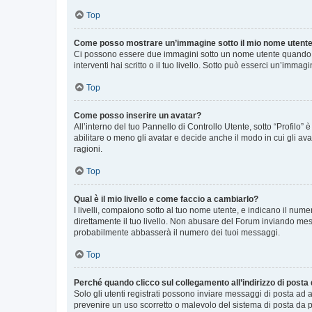
Top
Come posso mostrare un’immagine sotto il mio nome utent
Ci possono essere due immagini sotto un nome utente quando si
interventi hai scritto o il tuo livello. Sotto può esserci un’imm
Top
Come posso inserire un avatar?
All’interno del tuo Pannello di Controllo Utente, sotto “Profilo
abilitare o meno gli avatar e decide anche il modo in cui gli av
ragioni.
Top
Qual è il mio livello e come faccio a cambiarlo?
I livelli, compaiono sotto al tuo nome utente, e indicano il nu
direttamente il tuo livello. Non abusare del Forum inviando me
probabilmente abbasserà il numero dei tuoi messaggi.
Top
Perché quando clicco sul collegamento all’indirizzo di posta
Solo gli utenti registrati possono inviare messaggi di posta ad 
prevenire un uso scorretto o malevolo del sistema di posta da p