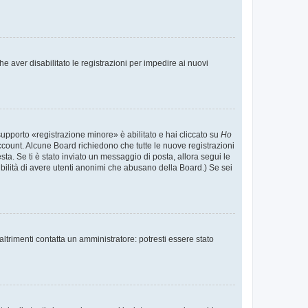
e aver disabilitato le registrazioni per impedire ai nuovi
supporto «registrazione minore» è abilitato e hai cliccato su
Ho
o account. Alcune Board richiedono che tutte le nuove registrazioni
esta. Se ti è stato inviato un messaggio di posta, allora segui le
ssibilità di avere utenti anonimi che abusano della Board.) Se sei
ltrimenti contatta un amministratore: potresti essere stato