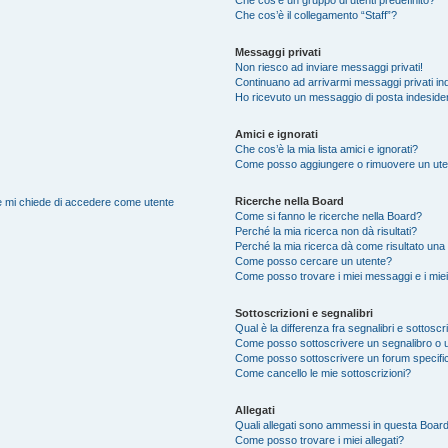
Che cos’è il collegamento “Staff”?
Messaggi privati
Non riesco ad inviare messaggi privati!
Continuano ad arrivarmi messaggi privati ind
Ho ricevuto un messaggio di posta indeside
Amici e ignorati
Che cos’è la mia lista amici e ignorati?
Come posso aggiungere o rimuovere un utente
Ricerche nella Board
nte mi chiede di accedere come utente
Come si fanno le ricerche nella Board?
Perché la mia ricerca non dà risultati?
Perché la mia ricerca dà come risultato una
Come posso cercare un utente?
Come posso trovare i miei messaggi e i mie
Sottoscrizioni e segnalibri
Qual è la differenza fra segnalibri e sottoscr
Come posso sottoscrivere un segnalibro o 
Come posso sottoscrivere un forum specifi
Come cancello le mie sottoscrizioni?
Allegati
Quali allegati sono ammessi in questa Boar
Come posso trovare i miei allegati?