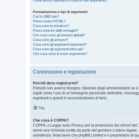
Come posso spostare in cima un mio argomento?
Formattazione e tipi di argomenti
Cos’è il BBCode?
Posso usare l’HTML?
Cosa sono le emoticon?
Posso inserire delle immagini?
Che cosa sono gli annunci globali?
Cosa sono gli annunci?
Cosa sono gli argomenti importanti?
Cosa sono gli argomenti bloccati?
Che cosa sono le icone argomento?
Connessione e registrazione
Perché devo registrarmi?
Potresti non averne bisogno: dipende dagli amministratori se è 
ospiti come l’uso di un’immagine personale definibile, messaggis
registrarti e quindi ti raccomandiamo di farlo.
Top
Che cosa è COPPA?
COPPA, o Legge sulla Privacy per la protezione dei minori del 19
serve una richiesta scritta da parte del genitore o tutore legale
assistenza. Nota bene che phpBB Limited e il proprietario di qu