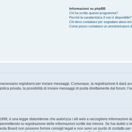
Informazioni su phpBB
Chi ha scritto questo programma?
Perché la caratteristica X non è disponibile?
Chi devo contattare per segnalare abusi e/o
Come posso contattare un amministratore 
necessario registrarsi per inviare messaggi. Comunque, la registrazione ti darà acce
tica privata, la possibilità di inviare messaggi di posta direttamente dal forum, l’is
98, è una legge statunitense che autorizza i siti web a raccogliere informazioni da 
, permettendo la registrazione delle informazioni scritte dal minore. Se hai dubbi o i
esta Board non possono fornire consigli legali e non sono un punto di contatto per q