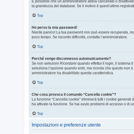
È possibile che un amministratore abbia cancellato o disattivat
la grandezza del database. Se il motivo è quest’ultimo registra
Top
Ho perso la mia password!
Niente panico! La tua password non può essere recuperata, ma p
poco tempo. Se riscontri difficoltà, contatta l’amministratore.
Top
Perché vengo disconnesso automaticamente?
Se non selezioni
Ricordami
quando effettui il login, il sistem
seleziona l’opzione quando entri, ma ricorda che questo non è con
amministratore ha disabilitato questa caratteristica.
Top
Che cosa provoca il comando “Cancella cookie”?
La funzione “Cancella cookie” eliminerà tutti i cookie generati
ha attivato la funzione. Se hai avuto problemi di accesso o di us
Top
Impostazioni e preferenze utente