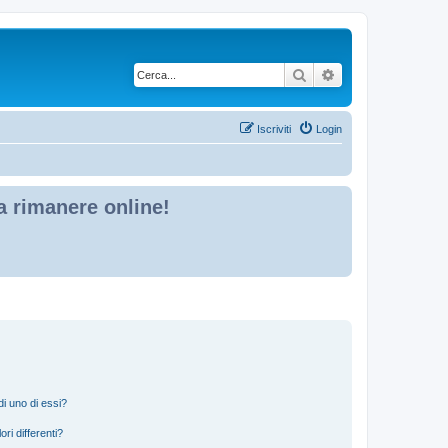
Cerca
Ricerca avanzata
Iscriviti
Login
 a rimanere online!
i uno di essi?
ri differenti?