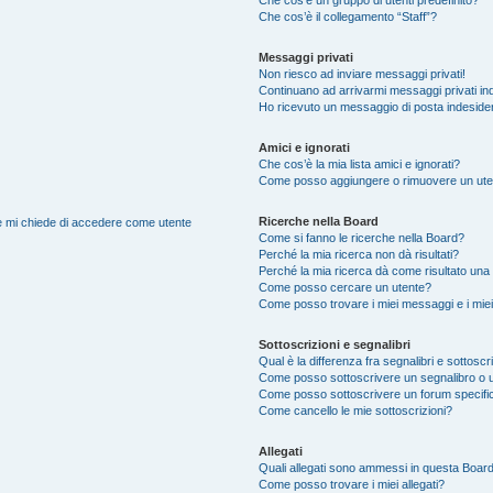
Che cos’è il collegamento “Staff”?
Messaggi privati
Non riesco ad inviare messaggi privati!
Continuano ad arrivarmi messaggi privati ind
Ho ricevuto un messaggio di posta indeside
Amici e ignorati
Che cos’è la mia lista amici e ignorati?
Come posso aggiungere o rimuovere un utente
Ricerche nella Board
nte mi chiede di accedere come utente
Come si fanno le ricerche nella Board?
Perché la mia ricerca non dà risultati?
Perché la mia ricerca dà come risultato una
Come posso cercare un utente?
Come posso trovare i miei messaggi e i mie
Sottoscrizioni e segnalibri
Qual è la differenza fra segnalibri e sottoscr
Come posso sottoscrivere un segnalibro o 
Come posso sottoscrivere un forum specifi
Come cancello le mie sottoscrizioni?
Allegati
Quali allegati sono ammessi in questa Boar
Come posso trovare i miei allegati?