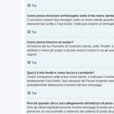
Top
Come posso mostrare un’immagine sotto il mio nome utent
Ci possono essere due immagini sotto un nome utente quando si
interventi hai scritto o il tuo livello. Sotto può esserci un’imm
Top
Come posso inserire un avatar?
All’interno del tuo Pannello di Controllo Utente, sotto “Profilo
abilitare o meno gli avatar e decide anche il modo in cui gli av
ragioni.
Top
Qual è il mio livello e come faccio a cambiarlo?
I livelli, compaiono sotto al tuo nome utente, e indicano il nu
direttamente il tuo livello. Non abusare del Forum inviando me
probabilmente abbasserà il numero dei tuoi messaggi.
Top
Perché quando clicco sul collegamento all’indirizzo di posta
Solo gli utenti registrati possono inviare messaggi di posta ad 
prevenire un uso scorretto o malevolo del sistema di posta da p