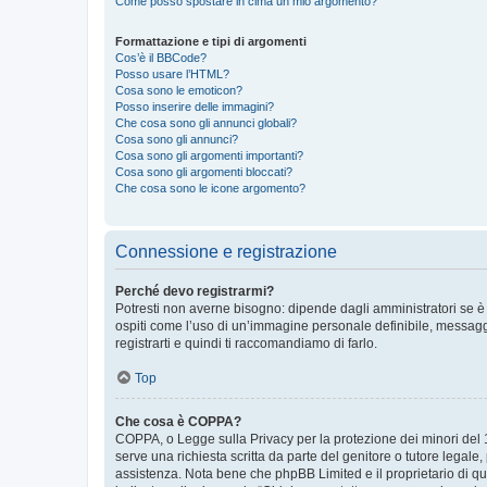
Come posso spostare in cima un mio argomento?
Formattazione e tipi di argomenti
Cos’è il BBCode?
Posso usare l’HTML?
Cosa sono le emoticon?
Posso inserire delle immagini?
Che cosa sono gli annunci globali?
Cosa sono gli annunci?
Cosa sono gli argomenti importanti?
Cosa sono gli argomenti bloccati?
Che cosa sono le icone argomento?
Connessione e registrazione
Perché devo registrarmi?
Potresti non averne bisogno: dipende dagli amministratori se è 
ospiti come l’uso di un’immagine personale definibile, messaggis
registrarti e quindi ti raccomandiamo di farlo.
Top
Che cosa è COPPA?
COPPA, o Legge sulla Privacy per la protezione dei minori del 19
serve una richiesta scritta da parte del genitore o tutore legale
assistenza. Nota bene che phpBB Limited e il proprietario di qu