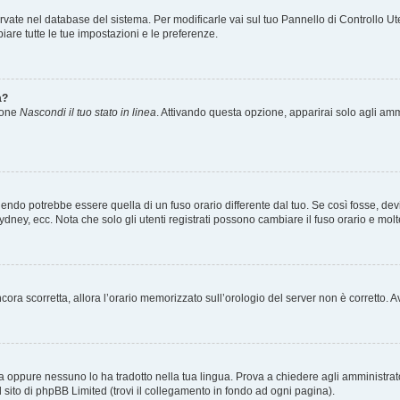
servate nel database del sistema. Per modificarle vai sul tuo Pannello di Controllo
re tutte le tue impostazioni e le preferenze.
a?
zione
Nascondi il tuo stato in linea
. Attivando questa opzione, apparirai solo agli ammi
ndo potrebbe essere quella di un fuso orario differente dal tuo. Se così fosse, devi 
ydney, ecc. Nota che solo gli utenti registrati possono cambiare il fuso orario e mol
 ancora scorretta, allora l’orario memorizzato sull’orologio del server non è corretto
a oppure nessuno lo ha tradotto nella tua lingua. Prova a chiedere agli amministrator
l sito di phpBB Limited (trovi il collegamento in fondo ad ogni pagina).