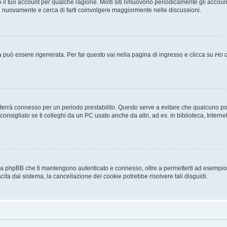
o il tuo account per qualche ragione. Molti siti rimuovono periodicamente gli accoun
ti nuovamente e cerca di farti coinvolgere maggiormente nelle discussioni.
uò essere rigenerata. Per far questo vai nella pagina di ingresso e clicca su
Ho d
a ti terrà connesso per un periodo prestabilito. Questo serve a evitare che qualcuno
sigliato se ti colleghi da un PC usato anche da altri, ad es. in biblioteca, Internet
 da phpBB che ti mantengono autenticato e connesso, oltre a permetterti ad esempio d
cita dal sistema, la cancellazione dei cookie potrebbe risolvere tali disguidi.