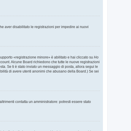
e aver disabilitato le registrazioni per impedire ai nuovi
supporto «registrazione minore» è abilitato e hai cliccato su
Ho
o account. Alcune Board richiedono che tutte le nuove registrazioni
esta. Se ti è stato inviato un messaggio di posta, allora segui le
ssibilità di avere utenti anonimi che abusano della Board.) Se sei
ltrimenti contatta un amministratore: potresti essere stato