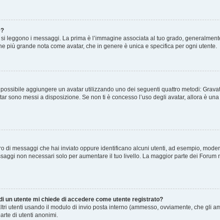
e?
 leggono i messaggi. La prima è l’immagine associata al tuo grado, generalmente ha
agine più grande nota come avatar, che in genere è unica e specifica per ogni utente.
” è possibile aggiungere un avatar utilizzando uno dei seguenti quattro metodi: Gra
atar sono messi a disposizione. Se non ti è concesso l’uso degli avatar, allora è un
mero di messaggi che hai inviato oppure identificano alcuni utenti, ad esempio, mode
ssaggi non necessari solo per aumentare il tuo livello. La maggior parte dei Forum
 di un utente mi chiede di accedere come utente registrato?
altri utenti usando il modulo di invio posta interno (ammesso, ovviamente, che gli a
arte di utenti anonimi.