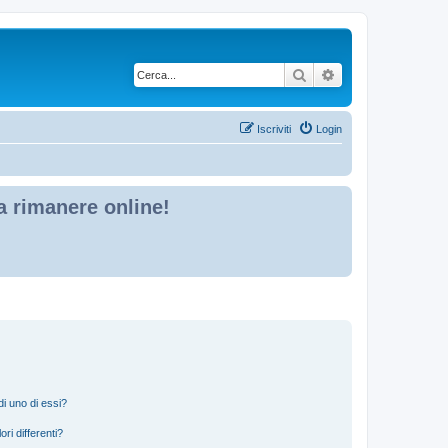
Cerca
Ricerca avanzata
Iscriviti
Login
 a rimanere online!
i uno di essi?
ri differenti?