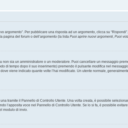
 argomento”. Per pubblicare una risposta ad un argomento, clicca su “Rispondi”. Po
la pagina del forum o dell’argomento (la lista
Puoi aprire nuovi argomenti
,
Puoi vot
 tu non sia un amministratore o un moderatore. Puoi cancellare un messaggio prem
iodo di tempo dopo il suo inserimento) premendo il pulsante
modifica
nel messaggio 
nto dove viene indicato quante volte l’hai modificato. Un utente normale, general
a tramite il Pannello di Controllo Utente. Una volta creata, è possibile seleziona
ndo l’apposita voce nel Pannello di Controllo Utente. Se lo si fa, è possibile evita
el modulo di invio.