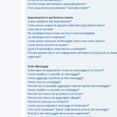
Perché vengo disconnesso automaticamente?
Che cosa provoca il comando “Cancella cookie”?
Impostazioni e preferenze utente
Come cambio le mie impostazioni?
Come posso evitare di apparire nella lista degli utenti in linea?
L’ora non è corretta!
Ho cambiato il fuso orario ma l’ora è ancora sbagliata
La mia lingua non è nella lista!
Come posso mostrare un’immagine sotto il mio nome utente?
Come posso inserire un avatar?
Qual è il mio livello e come faccio a cambiarlo?
Perché quando clicco sul collegamento all’indirizzo di posta di un ute
registrato?
Invio Messaggi
Come apro un argomento o invio un messaggio in un forum?
Come modifico o cancello un messaggio?
Come aggiungo una firma ai miei messaggi?
Come creo un sondaggio?
Perché non è possibile aggiungere ulteriori opzioni del sondaggio?
Come modifico o cancello un sondaggio?
Perché non riesco ad accedere a un forum?
Perché non riesco ad aggiungere allegati?
Perché ho ricevuto un richiamo?
Come posso segnalare messaggi ai moderatori?
Che cos’è il pulsante “Salva” nella finestra di invio dei messaggi?
Perché il mio messaggio deve essere approvato?