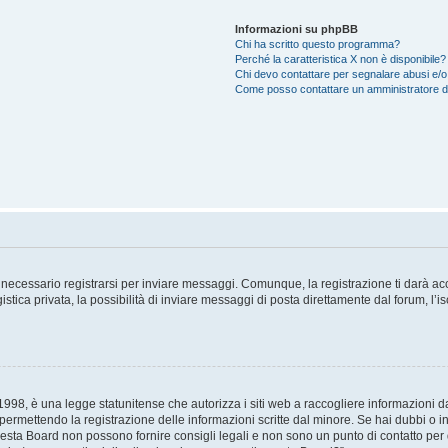
Informazioni su phpBB
Chi ha scritto questo programma?
Perché la caratteristica X non è disponibile?
Chi devo contattare per segnalare abusi e/o
Come posso contattare un amministratore 
necessario registrarsi per inviare messaggi. Comunque, la registrazione ti darà acce
tica privata, la possibilità di inviare messaggi di posta direttamente dal forum, l’is
98, è una legge statunitense che autorizza i siti web a raccogliere informazioni da 
, permettendo la registrazione delle informazioni scritte dal minore. Se hai dubbi o i
esta Board non possono fornire consigli legali e non sono un punto di contatto per q