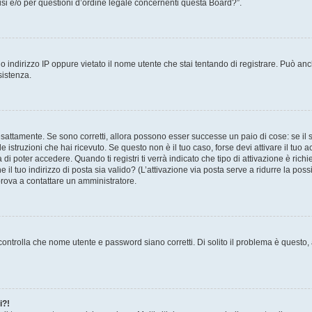
i e/o per questioni d’ordine legale concernenti questa Board?”.
 indirizzo IP oppure vietato il nome utente che stai tentando di registrare. Può anch
sistenza.
sattamente. Se sono corretti, allora possono esser successe un paio di cose: se il 
le istruzioni che hai ricevuto. Se questo non è il tuo caso, forse devi attivare il tu
di poter accedere. Quando ti registri ti verrà indicato che tipo di attivazione è richi
e il tuo indirizzo di posta sia valido? (L’attivazione via posta serve a ridurre la po
 prova a contattare un amministratore.
ontrolla che nome utente e password siano corretti. Di solito il problema è questo, a
i?!