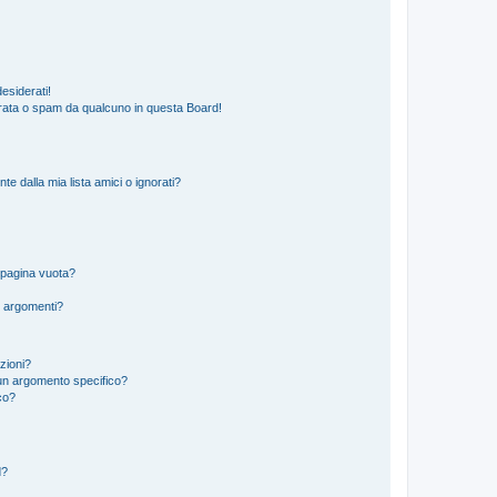
esiderati!
rata o spam da qualcuno in questa Board!
 dalla mia lista amici o ignorati?
 pagina vuota?
i argomenti?
izioni?
un argomento specifico?
co?
d?