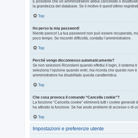
È possibile che un amministratore abbia cancellato o disattivat
la grandezza del database. Se il motivo è quest’ultimo registra
Top
Ho perso la mia password!
Niente panico! La tua password non può essere recuperata, ma p
poco tempo. Se riscontri difficoltà, contatta l’amministratore.
Top
Perché vengo disconnesso automaticamente?
Se non selezioni
Ricordami
quando effettui il login, il sistem
seleziona l’opzione quando entri, ma ricorda che questo non è con
amministratore ha disabilitato questa caratteristica.
Top
Che cosa provoca il comando “Cancella cookie”?
La funzione “Cancella cookie” eliminerà tutti i cookie generati
ha attivato la funzione. Se hai avuto problemi di accesso o di us
Top
Impostazioni e preferenze utente