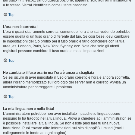
tuo stato in linea
. Attivando questa opzione, apparirai solo agli amministratori e
a te stesso. Verrai identificato come utente nascosto.
Top
L’ora non è corretta!
L’ora è quasi sicuramente corretta, comunque l’ora che stai vedendo potrebbe
essere quella di un fuso orario differente dal tuo. Se così fosse, devi cambiare
le impostazioni del tuo profilo per il fuso orario e farlo coincidere con la tua
area, es. London, Paris, New York, Sydney, ecc. Nota che solo gli utenti
registrati possono cambiare il fuso orario e molte impostazioni.
Top
Ho cambiato il fuso orario ma l’ora è ancora sbagliata
Se sei sicuro di aver impostato il fuso orario corretto e l’ora è ancora scorretta,
allora l’orario memorizzato sull’orologio del server non è corretto. Avvisa un
amministratore per correggere il problema.
Top
La mia lingua non è nella lista!
L’amministratore potrebbe non aver installato il pacchetto lingua oppure
nessuno lo ha tradotto nella tua lingua. Prova a chiedere agli amministratori se
è possibile installare la tua lingua. Se non esiste puoi fare tu una nuova
traduzione. Puoi trovare altre informazioni sul sito di phpBB Limited (trovi il
collegamento in fondo ad ogni pagina).