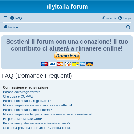
diyitalia forum
FAQ
Iscriviti
Login
C
Indice
e
Sostieni il forum con una donazione! Il tuo
r
contributo ci aiuterà a rimanere online!
c
a
FAQ (Domande Frequenti)
Connessione e registrazione
Perché devo registrarmi?
Che cosa è COPPA?
Perché non riesco a registrarmi?
Mi sono registrato ma non riesco a connettermi!
Perché non riesco a connettermi?
Mi sono registrato tempo fa, ma non riesco più a connettermi?!
Ho perso la mia password!
Perché vengo disconnesso automaticamente?
Che cosa provoca il comando “Cancella cookie”?