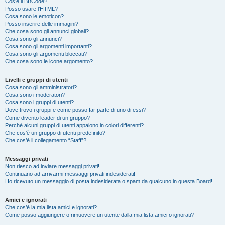
Cos’è il BBCode?
Posso usare l’HTML?
Cosa sono le emoticon?
Posso inserire delle immagini?
Che cosa sono gli annunci globali?
Cosa sono gli annunci?
Cosa sono gli argomenti importanti?
Cosa sono gli argomenti bloccati?
Che cosa sono le icone argomento?
Livelli e gruppi di utenti
Cosa sono gli amministratori?
Cosa sono i moderatori?
Cosa sono i gruppi di utenti?
Dove trovo i gruppi e come posso far parte di uno di essi?
Come divento leader di un gruppo?
Perché alcuni gruppi di utenti appaiono in colori differenti?
Che cos’è un gruppo di utenti predefinito?
Che cos’è il collegamento “Staff”?
Messaggi privati
Non riesco ad inviare messaggi privati!
Continuano ad arrivarmi messaggi privati indesiderati!
Ho ricevuto un messaggio di posta indesiderata o spam da qualcuno in questa Board!
Amici e ignorati
Che cos’è la mia lista amici e ignorati?
Come posso aggiungere o rimuovere un utente dalla mia lista amici o ignorati?