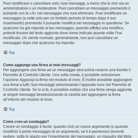
Puoi modificare o cancellare solo i tuoi messaggi, a meno che tu non sia un
amministratore o un moderatore. Puoi cancellare un messaggio premendo il
pulsante con la «X» nel messaggio che vuoi eliminare. Puoi modificare un
messaggio (a volte solo per un limitato periodo di tempo dopo il suo
inserimento) premendo il pulsante
modifica
nel messaggio in questione. Se
qualcuno ha già risposto al tuo messaggio, quando effettui una modifica,
potresti trovare del testo aggiunto dove viene indicato quante volte l’hai
modificato. Un utente normale, generalmente, non può cancellare un
messaggio dopo che qualcuno ha risposto.
Top
Come aggiungo una firma ai miei messaggi?
Per aggiungere una firma ad un messaggio devi prima crearne una tramite il
Pannello di Controllo Utente. Una volta creata, è possibile selezionare
l’opzione
Aggiungi la firma
nel modulo di invio. È inoltre possibile aggiungere
una firma a tutti i tuoi messaggi selezionando l’apposita voce nel Pannello di
Controllo Utente. Se lo si fa, è possibile evitare che una firma venga aggiunta
ai singoli messaggi deselezionando la casella per aggiungere la firma
all’interno del modulo di invio.
Top
Come creo un sondaggio?
Creare un sondaggio è facile: quando inizi un nuovo argomento (o quando
modifichi il primo messaggio di un argomento, se ti è permesso) dovresti
vedere, sotto lo spazio per l’inserimento del messaggio, un riquadro dal titolo