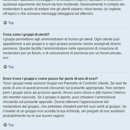
qualsiasi argomento del forum da loro moderato. Generalmente il compito dei
moderatori è quello di evitare che gli utenti vadano «fuori tema» (in inglese,
off-topic
) o che scrivano messaggi oltraggiosi ed offensivi.
Top
Cosa sono i gruppi di utenti?
I gruppi permettono agli amministratori di riunire gli utenti. Ogni utente può
appartenere a più gruppi e a ogni gruppo possono venire assegnati diversi
permessi. Questo facilita l’amministratore nelle operazioni di creazione di
moderatori per un forum, o di concessione di permessi per un forum privato,
ecc.
Top
Dove trovo i gruppi e come posso far parte di uno di essi?
Trovi i gruppi nella sezione
Gruppi
nel Pannello di Controllo Utente. Se vuoi far
parte di uno di questi procedi cliccando sul pulsante appropriato. Non sempre
però i gruppi sono ad
accesso aperto
. Alcuni sono chiusi e altri hanno l’elenco
dei membri nascosto. Se il gruppo è aperto, puoi chiedere l’ammissione
cliccando sul pulsante apposito. Dovrai ottenere l’approvazione del
moderatore del gruppo, che potrebbe chiederti perché vuoi unirti al gruppo. Se
il leader di un gruppo non accetta la tua richiesta, sei pregato di non assillarlo:
probabilmente ha le sue buone ragioni.
Top