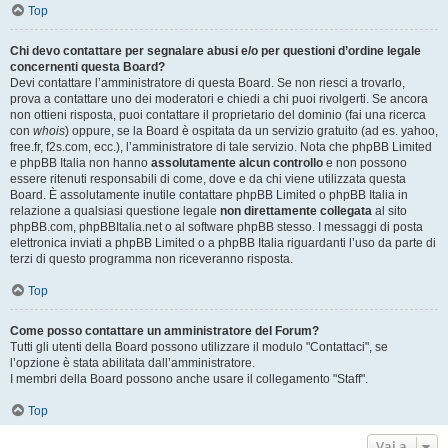
Top
Chi devo contattare per segnalare abusi e/o per questioni d’ordine legale
concernenti questa Board?
Devi contattare l’amministratore di questa Board. Se non riesci a trovarlo,
prova a contattare uno dei moderatori e chiedi a chi puoi rivolgerti. Se ancora
non ottieni risposta, puoi contattare il proprietario del dominio (fai una ricerca
con
whois
) oppure, se la Board è ospitata da un servizio gratuito (ad es. yahoo,
free.fr, f2s.com, ecc.), l’amministratore di tale servizio. Nota che phpBB Limited
e phpBB Italia non hanno
assolutamente alcun controllo
e non possono
essere ritenuti responsabili di come, dove e da chi viene utilizzata questa
Board. È assolutamente inutile contattare phpBB Limited o phpBB Italia in
relazione a qualsiasi questione legale
non direttamente collegata
al sito
phpBB.com, phpBBItalia.net o al software phpBB stesso. I messaggi di posta
elettronica inviati a phpBB Limited o a phpBB Italia riguardanti l’uso da parte di
terzi di questo programma non riceveranno risposta.
Top
Come posso contattare un amministratore del Forum?
Tutti gli utenti della Board possono utilizzare il modulo "Contattaci", se
l’opzione è stata abilitata dall’amministratore.
I membri della Board possono anche usare il collegamento "Staff".
Top
Vai a