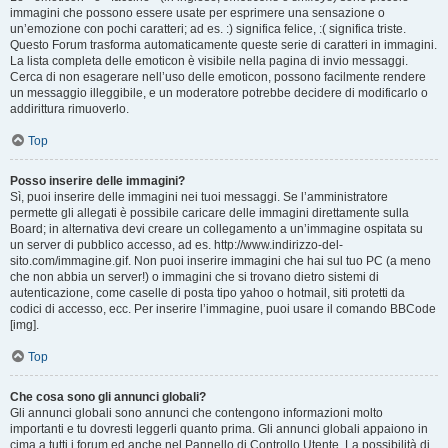
immagini che possono essere usate per esprimere una sensazione o
un’emozione con pochi caratteri; ad es. :) significa felice, :( significa triste.
Questo Forum trasforma automaticamente queste serie di caratteri in immagini.
La lista completa delle emoticon è visibile nella pagina di invio messaggi.
Cerca di non esagerare nell’uso delle emoticon, possono facilmente rendere
un messaggio illeggibile, e un moderatore potrebbe decidere di modificarlo o
addirittura rimuoverlo.
Top
Posso inserire delle immagini?
Sì, puoi inserire delle immagini nei tuoi messaggi. Se l’amministratore
permette gli allegati è possibile caricare delle immagini direttamente sulla
Board; in alternativa devi creare un collegamento a un’immagine ospitata su
un server di pubblico accesso, ad es. http://www.indirizzo-del-
sito.com/immagine.gif. Non puoi inserire immagini che hai sul tuo PC (a meno
che non abbia un server!) o immagini che si trovano dietro sistemi di
autenticazione, come caselle di posta tipo yahoo o hotmail, siti protetti da
codici di accesso, ecc. Per inserire l’immagine, puoi usare il comando BBCode
[img].
Top
Che cosa sono gli annunci globali?
Gli annunci globali sono annunci che contengono informazioni molto
importanti e tu dovresti leggerli quanto prima. Gli annunci globali appaiono in
cima a tutti i forum ed anche nel Pannello di Controllo Utente. La possibilità di