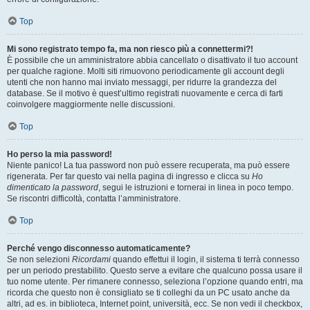
Top
Mi sono registrato tempo fa, ma non riesco più a connettermi?!
È possibile che un amministratore abbia cancellato o disattivato il tuo account
per qualche ragione. Molti siti rimuovono periodicamente gli account degli
utenti che non hanno mai inviato messaggi, per ridurre la grandezza del
database. Se il motivo è quest’ultimo registrati nuovamente e cerca di farti
coinvolgere maggiormente nelle discussioni.
Top
Ho perso la mia password!
Niente panico! La tua password non può essere recuperata, ma può essere
rigenerata. Per far questo vai nella pagina di ingresso e clicca su
Ho
dimenticato la password
, segui le istruzioni e tornerai in linea in poco tempo.
Se riscontri difficoltà, contatta l’amministratore.
Top
Perché vengo disconnesso automaticamente?
Se non selezioni
Ricordami
quando effettui il login, il sistema ti terrà connesso
per un periodo prestabilito. Questo serve a evitare che qualcuno possa usare il
tuo nome utente. Per rimanere connesso, seleziona l’opzione quando entri, ma
ricorda che questo non è consigliato se ti colleghi da un PC usato anche da
altri, ad es. in biblioteca, Internet point, università, ecc. Se non vedi il checkbox,