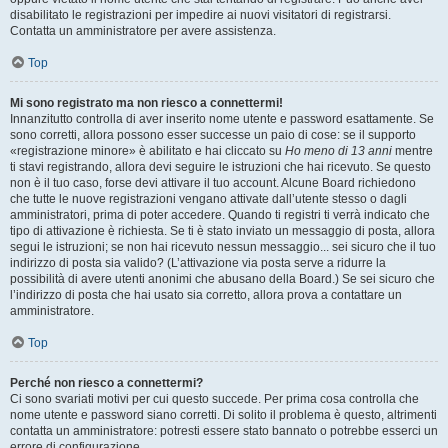
disabilitato le registrazioni per impedire ai nuovi visitatori di registrarsi.
Contatta un amministratore per avere assistenza.
Top
Mi sono registrato ma non riesco a connettermi!
Innanzitutto controlla di aver inserito nome utente e password esattamente. Se
sono corretti, allora possono esser successe un paio di cose: se il supporto
«registrazione minore» è abilitato e hai cliccato su
Ho meno di 13 anni
mentre
ti stavi registrando, allora devi seguire le istruzioni che hai ricevuto. Se questo
non è il tuo caso, forse devi attivare il tuo account. Alcune Board richiedono
che tutte le nuove registrazioni vengano attivate dall’utente stesso o dagli
amministratori, prima di poter accedere. Quando ti registri ti verrà indicato che
tipo di attivazione è richiesta. Se ti è stato inviato un messaggio di posta, allora
segui le istruzioni; se non hai ricevuto nessun messaggio... sei sicuro che il tuo
indirizzo di posta sia valido? (L’attivazione via posta serve a ridurre la
possibilità di avere utenti anonimi che abusano della Board.) Se sei sicuro che
l’indirizzo di posta che hai usato sia corretto, allora prova a contattare un
amministratore.
Top
Perché non riesco a connettermi?
Ci sono svariati motivi per cui questo succede. Per prima cosa controlla che
nome utente e password siano corretti. Di solito il problema è questo, altrimenti
contatta un amministratore: potresti essere stato bannato o potrebbe esserci un
errore di configurazione.