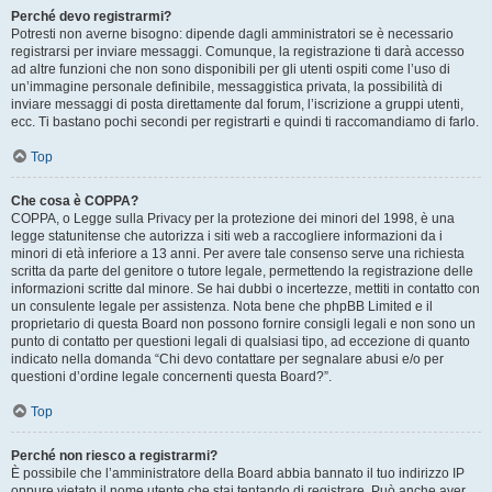
Perché devo registrarmi?
Potresti non averne bisogno: dipende dagli amministratori se è necessario
registrarsi per inviare messaggi. Comunque, la registrazione ti darà accesso
ad altre funzioni che non sono disponibili per gli utenti ospiti come l’uso di
un’immagine personale definibile, messaggistica privata, la possibilità di
inviare messaggi di posta direttamente dal forum, l’iscrizione a gruppi utenti,
ecc. Ti bastano pochi secondi per registrarti e quindi ti raccomandiamo di farlo.
Top
Che cosa è COPPA?
COPPA, o Legge sulla Privacy per la protezione dei minori del 1998, è una
legge statunitense che autorizza i siti web a raccogliere informazioni da i
minori di età inferiore a 13 anni. Per avere tale consenso serve una richiesta
scritta da parte del genitore o tutore legale, permettendo la registrazione delle
informazioni scritte dal minore. Se hai dubbi o incertezze, mettiti in contatto con
un consulente legale per assistenza. Nota bene che phpBB Limited e il
proprietario di questa Board non possono fornire consigli legali e non sono un
punto di contatto per questioni legali di qualsiasi tipo, ad eccezione di quanto
indicato nella domanda “Chi devo contattare per segnalare abusi e/o per
questioni d’ordine legale concernenti questa Board?”.
Top
Perché non riesco a registrarmi?
È possibile che l’amministratore della Board abbia bannato il tuo indirizzo IP
oppure vietato il nome utente che stai tentando di registrare. Può anche aver