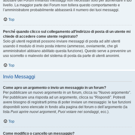
abusare del Forum inviando messaggi non necessari solo per aumentare il tuo
livello. La maggior parte dei Forum non tollera questo comportamento e
l’amministratore probabilmente abbasserà il numero dei tuoi messaggi.
Top
Perché quando clicco sul collegamento all’indirizzo di posta di un utente mi
chiede di accedere come utente registrato?
Solo gli utenti registrati possono inviare messaggi di posta ad altri utenti
usando il modulo di invio posta interno (ammesso, ovviamente, che gli
amministratori abbiano abilitato questa funzione). Questo serve a prevenire un
uso scorretto o malevolo del sistema di posta da parte di utenti anonimi.
Top
Invio Messaggi
Come apro un argomento o invio un messaggio in un forum?
Per pubblicare un nuovo argomento in un forum, clicca su “Nuovo argomento”.
Per pubblicare una risposta ad un argomento, clicca su “Rispondi”. Potresti
avere bisogno di registrarti prima di poter inviare un messaggio: le tue funzioni
disponibili sono elencate in fondo alla pagina del forum o dell’argomento (la
lista
Puoi aprire nuovi argomenti
,
Puoi votare nei sondaggi
, ecc.).
Top
Come modifico o cancello un messaggio?