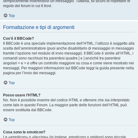
semplicemente inserendovi un messaggio. Tuttavia, sii sicuro di rispettare le
regole del forum in cui ti trovi.
Top
Formattazione e tipi di argomenti
Cos’è il BBCode?
Il BBCode è una speciale implementazione dell’HTML; l’utilizzo è soggetto alla
scelta dell’amministratore (puoi anche disabilitarlo di messaggio in messaggio
tramite l’opzione nel modulo di invio messaggi). Il BBCode è simile all’HTML, i
comandi sono racchiusi tra parentesi quadre [ e ] anziché tra parentesi
angolari < e > e offre un controllo maggiore su cosa e come viene mostrato nei
messaggi. Per maggiori informazioni sul BBCode leggi la guida presente nella
pagina per l’invio dei messaggi.
Top
Posso usare l’HTML?
No. Non è possibile inserire del codice HTML e ottenere che sia interpretato
come tale in questo Forum. La maggior parte delle funzioni dell’HTML può
essere sostituita dal BBCode.
Top
Cosa sono le emoticon?
Le «emoticon» o «faccine» (in inglese,
emoticons
o
smileys
) sono piccole