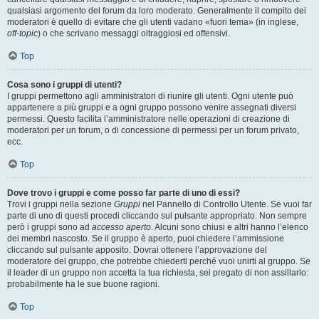
qualsiasi argomento del forum da loro moderato. Generalmente il compito dei
moderatori è quello di evitare che gli utenti vadano «fuori tema» (in inglese,
off-topic
) o che scrivano messaggi oltraggiosi ed offensivi.
Top
Cosa sono i gruppi di utenti?
I gruppi permettono agli amministratori di riunire gli utenti. Ogni utente può
appartenere a più gruppi e a ogni gruppo possono venire assegnati diversi
permessi. Questo facilita l’amministratore nelle operazioni di creazione di
moderatori per un forum, o di concessione di permessi per un forum privato,
ecc.
Top
Dove trovo i gruppi e come posso far parte di uno di essi?
Trovi i gruppi nella sezione
Gruppi
nel Pannello di Controllo Utente. Se vuoi far
parte di uno di questi procedi cliccando sul pulsante appropriato. Non sempre
però i gruppi sono ad
accesso aperto
. Alcuni sono chiusi e altri hanno l’elenco
dei membri nascosto. Se il gruppo è aperto, puoi chiedere l’ammissione
cliccando sul pulsante apposito. Dovrai ottenere l’approvazione del
moderatore del gruppo, che potrebbe chiederti perché vuoi unirti al gruppo. Se
il leader di un gruppo non accetta la tua richiesta, sei pregato di non assillarlo:
probabilmente ha le sue buone ragioni.
Top