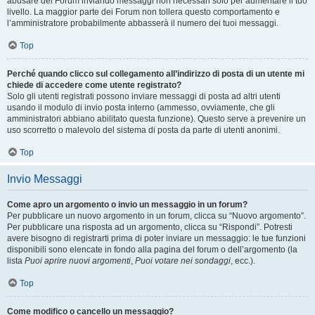
abusare del Forum inviando messaggi non necessari solo per aumentare il tuo
livello. La maggior parte dei Forum non tollera questo comportamento e
l’amministratore probabilmente abbasserà il numero dei tuoi messaggi.
Top
Perché quando clicco sul collegamento all’indirizzo di posta di un utente mi
chiede di accedere come utente registrato?
Solo gli utenti registrati possono inviare messaggi di posta ad altri utenti
usando il modulo di invio posta interno (ammesso, ovviamente, che gli
amministratori abbiano abilitato questa funzione). Questo serve a prevenire un
uso scorretto o malevolo del sistema di posta da parte di utenti anonimi.
Top
Invio Messaggi
Come apro un argomento o invio un messaggio in un forum?
Per pubblicare un nuovo argomento in un forum, clicca su “Nuovo argomento”.
Per pubblicare una risposta ad un argomento, clicca su “Rispondi”. Potresti
avere bisogno di registrarti prima di poter inviare un messaggio: le tue funzioni
disponibili sono elencate in fondo alla pagina del forum o dell’argomento (la
lista
Puoi aprire nuovi argomenti
,
Puoi votare nei sondaggi
, ecc.).
Top
Come modifico o cancello un messaggio?