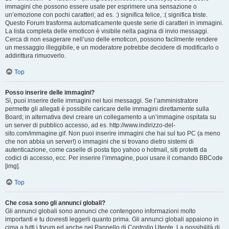
immagini che possono essere usate per esprimere una sensazione o
un’emozione con pochi caratteri; ad es. :) significa felice, :( significa triste.
Questo Forum trasforma automaticamente queste serie di caratteri in immagini.
La lista completa delle emoticon è visibile nella pagina di invio messaggi.
Cerca di non esagerare nell’uso delle emoticon, possono facilmente rendere
un messaggio illeggibile, e un moderatore potrebbe decidere di modificarlo o
addirittura rimuoverlo.
Top
Posso inserire delle immagini?
Sì, puoi inserire delle immagini nei tuoi messaggi. Se l’amministratore
permette gli allegati è possibile caricare delle immagini direttamente sulla
Board; in alternativa devi creare un collegamento a un’immagine ospitata su
un server di pubblico accesso, ad es. http://www.indirizzo-del-
sito.com/immagine.gif. Non puoi inserire immagini che hai sul tuo PC (a meno
che non abbia un server!) o immagini che si trovano dietro sistemi di
autenticazione, come caselle di posta tipo yahoo o hotmail, siti protetti da
codici di accesso, ecc. Per inserire l’immagine, puoi usare il comando BBCode
[img].
Top
Che cosa sono gli annunci globali?
Gli annunci globali sono annunci che contengono informazioni molto
importanti e tu dovresti leggerli quanto prima. Gli annunci globali appaiono in
cima a tutti i forum ed anche nel Pannello di Controllo Utente. La possibilità di