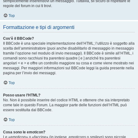
semplicemente inserendovi un messaggio. Tuttavia, sii sicuro di rispettare le
regole del forum in cui ti trovi.
Top
Formattazione e tipi di argomenti
Cos’è il BBCode?
Il BBCode è una speciale implementazione dell’HTML; l’utilizzo è soggetto alla
scelta dell’amministratore (puoi anche disabilitarlo di messaggio in messaggio
tramite l’opzione nel modulo di invio messaggi). Il BBCode è simile all’HTML, i
comandi sono racchiusi tra parentesi quadre [ e ] anziché tra parentesi
angolari < e > e offre un controllo maggiore su cosa e come viene mostrato nei
messaggi. Per maggiori informazioni sul BBCode leggi la guida presente nella
pagina per l’invio dei messaggi.
Top
Posso usare l’HTML?
No. Non è possibile inserire del codice HTML e ottenere che sia interpretato
come tale in questo Forum. La maggior parte delle funzioni dell’HTML può
essere sostituita dal BBCode.
Top
Cosa sono le emoticon?
Le «emoticon» o «faccine» (in inglese,
emoticons
o
smileys
) sono piccole