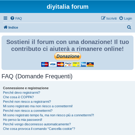
diyitalia forum
FAQ
Iscriviti
Login
C
Indice
e
Sostieni il forum con una donazione! Il tuo
r
contributo ci aiuterà a rimanere online!
c
a
FAQ (Domande Frequenti)
Connessione e registrazione
Perché devo registrarmi?
Che cosa è COPPA?
Perché non riesco a registrarmi?
Mi sono registrato ma non riesco a connettermi!
Perché non riesco a connettermi?
Mi sono registrato tempo fa, ma non riesco più a connettermi?!
Ho perso la mia password!
Perché vengo disconnesso automaticamente?
Che cosa provoca il comando “Cancella cookie”?