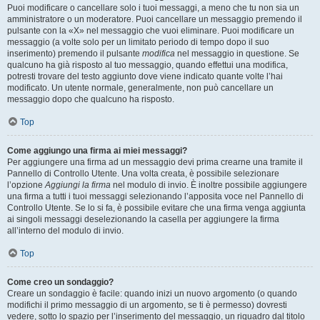
Puoi modificare o cancellare solo i tuoi messaggi, a meno che tu non sia un
amministratore o un moderatore. Puoi cancellare un messaggio premendo il
pulsante con la «X» nel messaggio che vuoi eliminare. Puoi modificare un
messaggio (a volte solo per un limitato periodo di tempo dopo il suo
inserimento) premendo il pulsante
modifica
nel messaggio in questione. Se
qualcuno ha già risposto al tuo messaggio, quando effettui una modifica,
potresti trovare del testo aggiunto dove viene indicato quante volte l’hai
modificato. Un utente normale, generalmente, non può cancellare un
messaggio dopo che qualcuno ha risposto.
Top
Come aggiungo una firma ai miei messaggi?
Per aggiungere una firma ad un messaggio devi prima crearne una tramite il
Pannello di Controllo Utente. Una volta creata, è possibile selezionare
l’opzione
Aggiungi la firma
nel modulo di invio. È inoltre possibile aggiungere
una firma a tutti i tuoi messaggi selezionando l’apposita voce nel Pannello di
Controllo Utente. Se lo si fa, è possibile evitare che una firma venga aggiunta
ai singoli messaggi deselezionando la casella per aggiungere la firma
all’interno del modulo di invio.
Top
Come creo un sondaggio?
Creare un sondaggio è facile: quando inizi un nuovo argomento (o quando
modifichi il primo messaggio di un argomento, se ti è permesso) dovresti
vedere, sotto lo spazio per l’inserimento del messaggio, un riquadro dal titolo