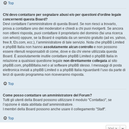
Top
Chi devo contattare per segnalare abusi e/o per questioni d’ordine legale
concernenti questa Board?
Devi contattare l’amministratore di questa Board. Se non riesci a trovarlo,
prova a contattare uno dei moderatori e chiedi a chi puoi rivolgerti. Se ancora
non ottieni risposta, puoi contattare il proprietario del dominio (fai una ricerca
con
whois
) oppure, se la Board è ospitata da un servizio gratuito (ad es. yahoo,
free.fr, f2s.com, ecc.), l’amministratore di tale servizio. Nota che phpBB Limited
e phpBB Italia non hanno
assolutamente alcun controllo
e non possono
essere ritenuti responsabili di come, dove e da chi viene utilizzata questa
Board. È assolutamente inutile contattare phpBB Limited o phpBB Italia in
relazione a qualsiasi questione legale
non direttamente collegata
al sito
phpBB.com, phpBBItalia.net o al software phpBB stesso. I messaggi di posta
elettronica inviati a phpBB Limited o a phpBB Italia riguardanti l’uso da parte di
terzi di questo programma non riceveranno risposta.
Top
Come posso contattare un amministratore del Forum?
Tutti gli utenti della Board possono utilizzare il modulo "Contattaci", se
l’opzione è stata abilitata dall’amministratore.
I membri della Board possono anche usare il collegamento "Staff".
Top
Vai a