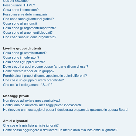
Cos’è il BBCode?
Posso usare l’HTML?
Cosa sono le emoticon?
Posso inserire delle immagini?
Che cosa sono gli annunci globali?
Cosa sono gli annunci?
Cosa sono gli argomenti importanti?
Cosa sono gli argomenti bloccati?
Che cosa sono le icone argomento?
Livelli e gruppi di utenti
Cosa sono gli amministratori?
Cosa sono i moderatori?
Cosa sono i gruppi di utenti?
Dove trovo i gruppi e come posso far parte di uno di essi?
Come divento leader di un gruppo?
Perché alcuni gruppi di utenti appaiono in colori differenti?
Che cos’è un gruppo di utenti predefinito?
Che cos’è il collegamento “Staff”?
Messaggi privati
Non riesco ad inviare messaggi privati!
Continuano ad arrivarmi messaggi privati indesiderati!
Ho ricevuto un messaggio di posta indesiderata o spam da qualcuno in questa Board!
Amici e ignorati
Che cos’è la mia lista amici e ignorati?
Come posso aggiungere o rimuovere un utente dalla mia lista amici o ignorati?