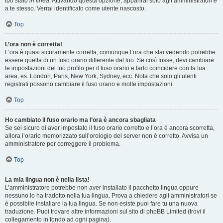
tuo stato in linea
. Attivando questa opzione, apparirai solo agli amministratori e
a te stesso. Verrai identificato come utente nascosto.
Top
L’ora non è corretta!
L’ora è quasi sicuramente corretta, comunque l’ora che stai vedendo potrebbe
essere quella di un fuso orario differente dal tuo. Se così fosse, devi cambiare
le impostazioni del tuo profilo per il fuso orario e farlo coincidere con la tua
area, es. London, Paris, New York, Sydney, ecc. Nota che solo gli utenti
registrati possono cambiare il fuso orario e molte impostazioni.
Top
Ho cambiato il fuso orario ma l’ora è ancora sbagliata
Se sei sicuro di aver impostato il fuso orario corretto e l’ora è ancora scorretta,
allora l’orario memorizzato sull’orologio del server non è corretto. Avvisa un
amministratore per correggere il problema.
Top
La mia lingua non è nella lista!
L’amministratore potrebbe non aver installato il pacchetto lingua oppure
nessuno lo ha tradotto nella tua lingua. Prova a chiedere agli amministratori se
è possibile installare la tua lingua. Se non esiste puoi fare tu una nuova
traduzione. Puoi trovare altre informazioni sul sito di phpBB Limited (trovi il
collegamento in fondo ad ogni pagina).