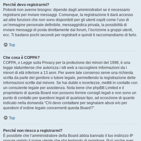
Perché devo registrarmi?
Potresti non averne bisogno: dipende dagli amministratori se è necessario
registrarsi per inviare messaggi. Comunque, la registrazione ti darà accesso
ad altre funzioni che non sono disponibili per gli utenti ospiti come l’uso di
un’immagine personale definibile, messaggistica privata, la possibilità di
inviare messaggi di posta direttamente dal forum, l’iscrizione a gruppi utenti,
ecc. Ti bastano pochi secondi per registrarti e quindi ti raccomandiamo di farlo.
Top
Che cosa è COPPA?
COPPA, o Legge sulla Privacy per la protezione dei minori del 1998, è una
legge statunitense che autorizza i siti web a raccogliere informazioni da i
minori di età inferiore a 13 anni. Per avere tale consenso serve una richiesta
scritta da parte del genitore o tutore legale, permettendo la registrazione delle
informazioni scritte dal minore. Se hai dubbi o incertezze, mettiti in contatto con
un consulente legale per assistenza. Nota bene che phpBB Limited e il
proprietario di questa Board non possono fornire consigli legali e non sono un
punto di contatto per questioni legali di qualsiasi tipo, ad eccezione di quanto
indicato nella domanda “Chi devo contattare per segnalare abusi e/o per
questioni d’ordine legale concernenti questa Board?”.
Top
Perché non riesco a registrarmi?
È possibile che l’amministratore della Board abbia bannato il tuo indirizzo IP
oppure vietato il nome utente che stai tentando di registrare. Può anche aver