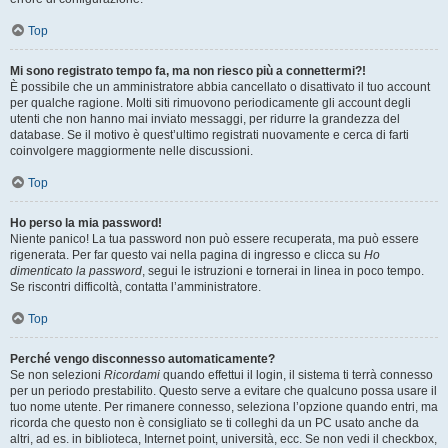
Top
Mi sono registrato tempo fa, ma non riesco più a connettermi?!
È possibile che un amministratore abbia cancellato o disattivato il tuo account
per qualche ragione. Molti siti rimuovono periodicamente gli account degli
utenti che non hanno mai inviato messaggi, per ridurre la grandezza del
database. Se il motivo è quest’ultimo registrati nuovamente e cerca di farti
coinvolgere maggiormente nelle discussioni.
Top
Ho perso la mia password!
Niente panico! La tua password non può essere recuperata, ma può essere
rigenerata. Per far questo vai nella pagina di ingresso e clicca su
Ho
dimenticato la password
, segui le istruzioni e tornerai in linea in poco tempo.
Se riscontri difficoltà, contatta l’amministratore.
Top
Perché vengo disconnesso automaticamente?
Se non selezioni
Ricordami
quando effettui il login, il sistema ti terrà connesso
per un periodo prestabilito. Questo serve a evitare che qualcuno possa usare il
tuo nome utente. Per rimanere connesso, seleziona l’opzione quando entri, ma
ricorda che questo non è consigliato se ti colleghi da un PC usato anche da
altri, ad es. in biblioteca, Internet point, università, ecc. Se non vedi il checkbox,