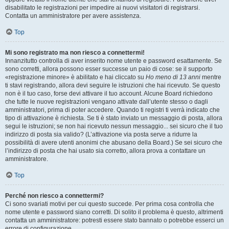
disabilitato le registrazioni per impedire ai nuovi visitatori di registrarsi.
Contatta un amministratore per avere assistenza.
Top
Mi sono registrato ma non riesco a connettermi!
Innanzitutto controlla di aver inserito nome utente e password esattamente. Se
sono corretti, allora possono esser successe un paio di cose: se il supporto
«registrazione minore» è abilitato e hai cliccato su
Ho meno di 13 anni
mentre
ti stavi registrando, allora devi seguire le istruzioni che hai ricevuto. Se questo
non è il tuo caso, forse devi attivare il tuo account. Alcune Board richiedono
che tutte le nuove registrazioni vengano attivate dall’utente stesso o dagli
amministratori, prima di poter accedere. Quando ti registri ti verrà indicato che
tipo di attivazione è richiesta. Se ti è stato inviato un messaggio di posta, allora
segui le istruzioni; se non hai ricevuto nessun messaggio... sei sicuro che il tuo
indirizzo di posta sia valido? (L’attivazione via posta serve a ridurre la
possibilità di avere utenti anonimi che abusano della Board.) Se sei sicuro che
l’indirizzo di posta che hai usato sia corretto, allora prova a contattare un
amministratore.
Top
Perché non riesco a connettermi?
Ci sono svariati motivi per cui questo succede. Per prima cosa controlla che
nome utente e password siano corretti. Di solito il problema è questo, altrimenti
contatta un amministratore: potresti essere stato bannato o potrebbe esserci un
errore di configurazione.