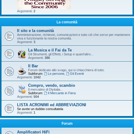
Argomenti:
2
La comunità
Il sito e la comunità
Amministrazione, richieste, comunicazioni e tutto ciò che serve per mantenere
viva e funzionante la nostra comunità.
Argomenti:
3
La Musica e il Fai da Te
Gli Strumenti, gli Effetti, i Setup e quant'altro...
Argomenti:
386
Il Bar
Forum dedicato allo svago, qui si chiacchiera di tutto.
Subforum:
Le persone
,
Gli Eventi
Argomenti:
1042
Compro, vendo, scambio
Il mercatino di Diyitalia...
Subforum:
Il Mercante in Fiera
Argomenti:
504
LISTA ACRONIMI ed ABBREVIAZIONI
Se avete un dubbio consultatela
Argomenti:
1
Forum
Amplificatori HiFi