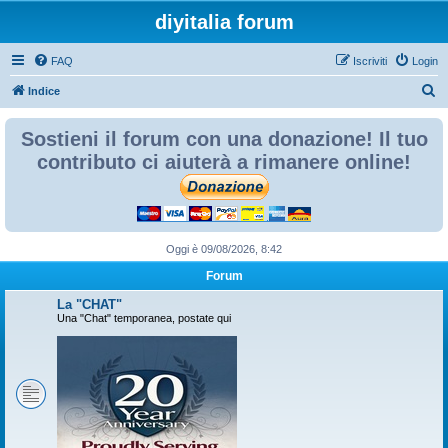
diyitalia forum
FAQ
Iscriviti
Login
C
Indice
e
Sostieni il forum con una donazione! Il tuo
r
contributo ci aiuterà a rimanere online!
c
a
Oggi è 09/08/2026, 8:42
Forum
La "CHAT"
Una "Chat" temporanea, postate qui