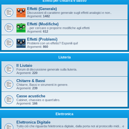
Effetti per chitarra e basso
Effetti (Generale)
Discussioni di carattere generale sugli effetti analogici e non..
Argomenti:
1482
Effetti (Modifiche)
...per cercare o proporre modifiche agli effetti
Argomenti:
612
Effetti (Problemi)
Problemi con un effetto? Esponili qui!
Argomenti:
860
Liuteria
Il Liutaio
Forum di discussione generale sulla liuteria.
Argomenti:
220
Chitarre & Bassi
Chitarre, Bassi e strumenti in genere.
Argomenti:
239
Casse acustiche
Cabinet, chassies e quant'altro.
Argomenti:
166
Elettronica
Elettronica Digitale
Tutto ciò che riguarda l'elettronica digitale, dalla porta not al protocollo midi... e