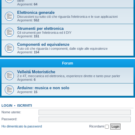
oltre!
Argomenti:
64
Elettronica generale
Discussioni su tutto ciò che riguarda l'elettronica e le sue applicazioni
Argomenti:
552
Strumenti per elettronica
Gli strumenti per l'elettronica ed il DIY
Argomenti:
151
Componenti ed equivalenze
Tuto ciò che riguarda i componenti, dalle sigle alle equivalenze
Argomenti:
154
Forum
Velleitá Motoristiche
2 e 4T, meccanica ed elettronica, esperienze dirette e tanto pour parler
Argomenti:
6
Arduino: musica e non solo
Argomenti:
15
LOGIN
•
ISCRIVITI
Nome utente:
Password:
Ho dimenticato la password
Ricordami