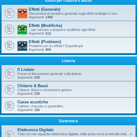
Effetti per chitarra e basso
Effetti (Generale)
Discussioni di carattere generale sugli effetti analogici e non..
Argomenti:
1482
Effetti (Modifiche)
...per cercare o proporre modifiche agli effetti
Argomenti:
612
Effetti (Problemi)
Problemi con un effetto? Esponili qui!
Argomenti:
860
Liuteria
Il Liutaio
Forum di discussione generale sulla liuteria.
Argomenti:
220
Chitarre & Bassi
Chitarre, Bassi e strumenti in genere.
Argomenti:
239
Casse acustiche
Cabinet, chassies e quant'altro.
Argomenti:
166
Elettronica
Elettronica Digitale
Tutto ciò che riguarda l'elettronica digitale, dalla porta not al protocollo midi... e