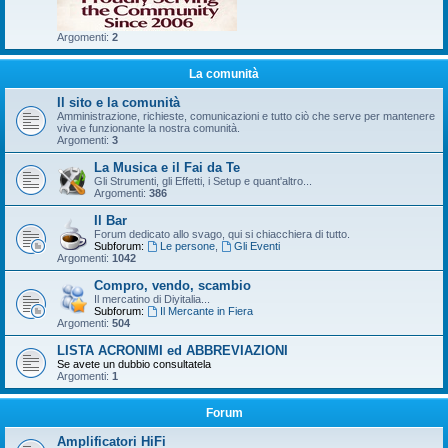
Argomenti:
2
La comunità
Il sito e la comunità
Amministrazione, richieste, comunicazioni e tutto ciò che serve per mantenere
viva e funzionante la nostra comunità.
Argomenti:
3
La Musica e il Fai da Te
Gli Strumenti, gli Effetti, i Setup e quant'altro...
Argomenti:
386
Il Bar
Forum dedicato allo svago, qui si chiacchiera di tutto.
Subforum:
Le persone
,
Gli Eventi
Argomenti:
1042
Compro, vendo, scambio
Il mercatino di Diyitalia...
Subforum:
Il Mercante in Fiera
Argomenti:
504
LISTA ACRONIMI ed ABBREVIAZIONI
Se avete un dubbio consultatela
Argomenti:
1
Forum
Amplificatori HiFi