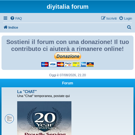
diyitalia forum
FAQ
Iscriviti
Login
C
Indice
e
Sostieni il forum con una donazione! Il tuo
r
contributo ci aiuterà a rimanere online!
c
a
Oggi è 07/08/2026, 21:20
Forum
La "CHAT"
Una "Chat" temporanea, postate qui