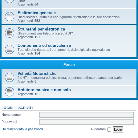
oltre!
Argomenti:
64
Elettronica generale
Discussioni su tutto ciò che riguarda l'elettronica e le sue applicazioni
Argomenti:
552
Strumenti per elettronica
Gli strumenti per l'elettronica ed il DIY
Argomenti:
151
Componenti ed equivalenze
Tuto ciò che riguarda i componenti, dalle sigle alle equivalenze
Argomenti:
154
Forum
Velleitá Motoristiche
2 e 4T, meccanica ed elettronica, esperienze dirette e tanto pour parler
Argomenti:
6
Arduino: musica e non solo
Argomenti:
15
LOGIN
•
ISCRIVITI
Nome utente:
Password:
Ho dimenticato la password
Ricordami