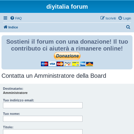
diyitalia forum
FAQ
Iscriviti
Login
C
Indice
e
Sostieni il forum con una donazione! Il tuo
r
contributo ci aiuterà a rimanere online!
c
a
Contatta un Amministratore della Board
Destinatario:
Amministratore
Tuo indirizzo email:
Tuo nome:
Titolo: