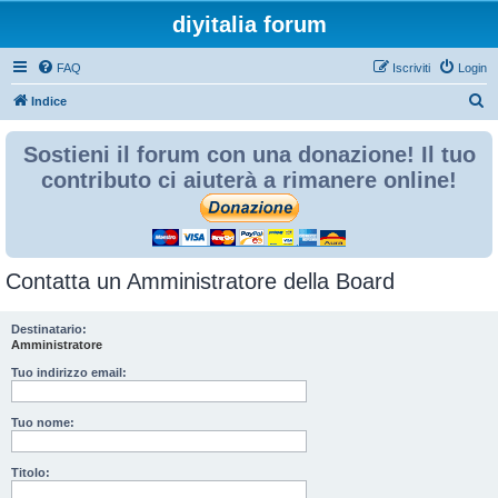
diyitalia forum
FAQ
Iscriviti
Login
C
Indice
e
Sostieni il forum con una donazione! Il tuo
r
contributo ci aiuterà a rimanere online!
c
a
Contatta un Amministratore della Board
Destinatario:
Amministratore
Tuo indirizzo email:
Tuo nome:
Titolo: