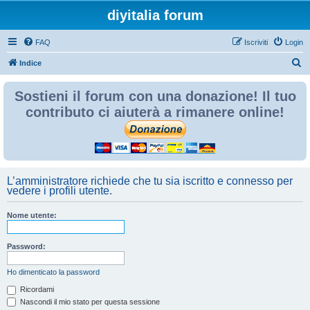
diyitalia forum
FAQ
Iscriviti
Login
C
Indice
e
Sostieni il forum con una donazione! Il tuo
r
contributo ci aiuterà a rimanere online!
c
a
L’amministratore richiede che tu sia iscritto e connesso per
vedere i profili utente.
Nome utente:
Password:
Ho dimenticato la password
Ricordami
Nascondi il mio stato per questa sessione