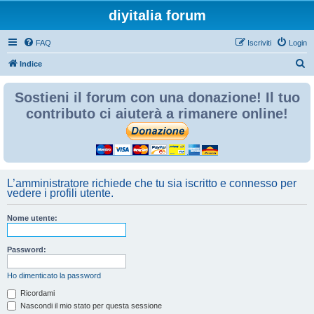
diyitalia forum
FAQ
Iscriviti
Login
C
Indice
e
Sostieni il forum con una donazione! Il tuo
r
contributo ci aiuterà a rimanere online!
c
a
L’amministratore richiede che tu sia iscritto e connesso per
vedere i profili utente.
Nome utente:
Password:
Ho dimenticato la password
Ricordami
Nascondi il mio stato per questa sessione