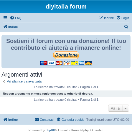
diyitalia forum
FAQ
Iscriviti
Login
C
Indice
e
Sostieni il forum con una donazione! Il tuo
r
contributo ci aiuterà a rimanere online!
c
a
Argomenti attivi
Vai alla ricerca avanzata
La ricerca ha trovato 0 risultati • Pagina
1
di
1
Nessun argomento o messaggio con questo criterio di ricerca.
La ricerca ha trovato 0 risultati • Pagina
1
di
1
Vai a
Indice
Contattaci
Cancella cookie
Tutti gli orari sono
UTC+02:00
Powered by
phpBB
® Forum Software © phpBB Limited