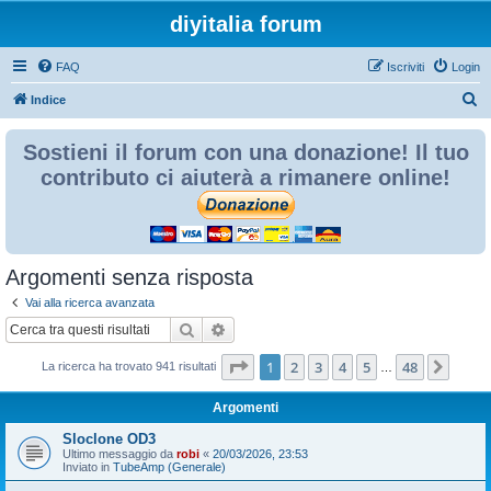
diyitalia forum
FAQ
Iscriviti
Login
C
Indice
e
Sostieni il forum con una donazione! Il tuo
r
contributo ci aiuterà a rimanere online!
c
a
Argomenti senza risposta
Vai alla ricerca avanzata
Cerca
Ricerca avanzata
Pagina
1
di
48
1
2
3
4
5
48
Pros
La ricerca ha trovato 941 risultati
…
Argomenti
Sloclone OD3
Ultimo messaggio da
robi
«
20/03/2026, 23:53
Inviato in
TubeAmp (Generale)