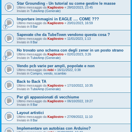
Star Grounding - Un tutorial su come gestire le masse
Ultimo messaggio da
Kagliostro
«
28/02/2023, 23:45
Inviato in
TubeAmp (Generale)
Importare immagini in EAGLE .... COME ???
Ultimo messaggio da
Kagliostro
«
20/01/2023, 16:59
Inviato in
Il Bar
Sapevate che da TubeTown vendono questa cosa ?
Ultimo messaggio da
Kagliostro
«
11/01/2023, 1:13
Inviato in
Il Bar
Ho trovato uno schema con degli zener in un posto strano
Ultimo messaggio da
Kagliostro
«
02/01/2023, 3:26
Inviato in
TubeAmp (Generale)
Vendo pcb varie per ampli, popolate e non
Ultimo messaggio da
robi
«
16/11/2022, 0:38
Inviato in
Compro, vendo, scambio
Back to Back TA
Ultimo messaggio da
Kagliostro
«
17/10/2022, 10:35
Inviato in
TubeAmp (Generale)
Per gli appassionati di vecchiume
Ultimo messaggio da
Kagliostro
«
06/10/2022, 19:27
Inviato in
Il Bar
Layout artistici
Ultimo messaggio da
Kagliostro
«
27/09/2022, 11:10
Inviato in
Il Bar
Implementare un autobias con Arduino?