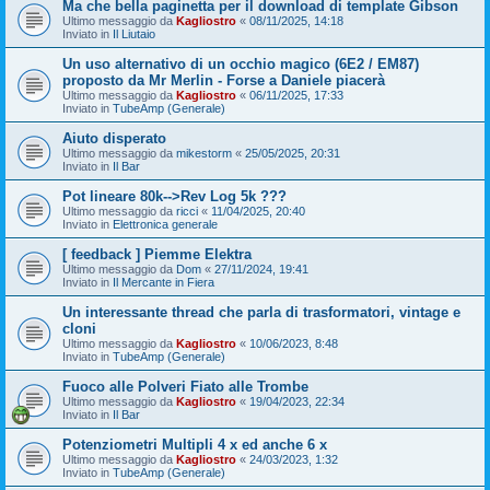
Ma che bella paginetta per il download di template Gibson
Ultimo messaggio da
Kagliostro
«
08/11/2025, 14:18
Inviato in
Il Liutaio
Un uso alternativo di un occhio magico (6E2 / EM87)
proposto da Mr Merlin - Forse a Daniele piacerà
Ultimo messaggio da
Kagliostro
«
06/11/2025, 17:33
Inviato in
TubeAmp (Generale)
Aiuto disperato
Ultimo messaggio da
mikestorm
«
25/05/2025, 20:31
Inviato in
Il Bar
Pot lineare 80k-->Rev Log 5k ???
Ultimo messaggio da
ricci
«
11/04/2025, 20:40
Inviato in
Elettronica generale
[ feedback ] Piemme Elektra
Ultimo messaggio da
Dom
«
27/11/2024, 19:41
Inviato in
Il Mercante in Fiera
Un interessante thread che parla di trasformatori, vintage e
cloni
Ultimo messaggio da
Kagliostro
«
10/06/2023, 8:48
Inviato in
TubeAmp (Generale)
Fuoco alle Polveri Fiato alle Trombe
Ultimo messaggio da
Kagliostro
«
19/04/2023, 22:34
Inviato in
Il Bar
Potenziometri Multipli 4 x ed anche 6 x
Ultimo messaggio da
Kagliostro
«
24/03/2023, 1:32
Inviato in
TubeAmp (Generale)