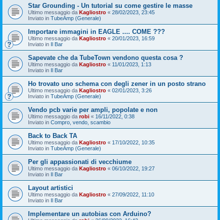
Star Grounding - Un tutorial su come gestire le masse
Ultimo messaggio da
Kagliostro
«
28/02/2023, 23:45
Inviato in
TubeAmp (Generale)
Importare immagini in EAGLE .... COME ???
Ultimo messaggio da
Kagliostro
«
20/01/2023, 16:59
Inviato in
Il Bar
Sapevate che da TubeTown vendono questa cosa ?
Ultimo messaggio da
Kagliostro
«
11/01/2023, 1:13
Inviato in
Il Bar
Ho trovato uno schema con degli zener in un posto strano
Ultimo messaggio da
Kagliostro
«
02/01/2023, 3:26
Inviato in
TubeAmp (Generale)
Vendo pcb varie per ampli, popolate e non
Ultimo messaggio da
robi
«
16/11/2022, 0:38
Inviato in
Compro, vendo, scambio
Back to Back TA
Ultimo messaggio da
Kagliostro
«
17/10/2022, 10:35
Inviato in
TubeAmp (Generale)
Per gli appassionati di vecchiume
Ultimo messaggio da
Kagliostro
«
06/10/2022, 19:27
Inviato in
Il Bar
Layout artistici
Ultimo messaggio da
Kagliostro
«
27/09/2022, 11:10
Inviato in
Il Bar
Implementare un autobias con Arduino?