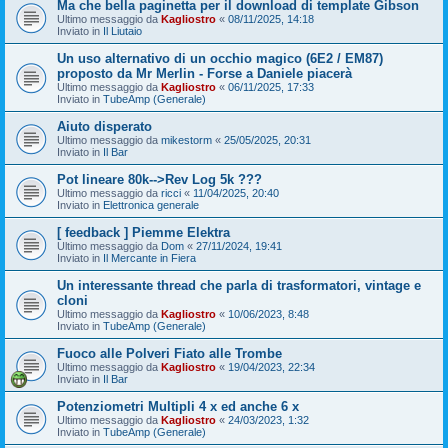
Ma che bella paginetta per il download di template Gibson
Ultimo messaggio da
Kagliostro
«
08/11/2025, 14:18
Inviato in
Il Liutaio
Un uso alternativo di un occhio magico (6E2 / EM87)
proposto da Mr Merlin - Forse a Daniele piacerà
Ultimo messaggio da
Kagliostro
«
06/11/2025, 17:33
Inviato in
TubeAmp (Generale)
Aiuto disperato
Ultimo messaggio da
mikestorm
«
25/05/2025, 20:31
Inviato in
Il Bar
Pot lineare 80k-->Rev Log 5k ???
Ultimo messaggio da
ricci
«
11/04/2025, 20:40
Inviato in
Elettronica generale
[ feedback ] Piemme Elektra
Ultimo messaggio da
Dom
«
27/11/2024, 19:41
Inviato in
Il Mercante in Fiera
Un interessante thread che parla di trasformatori, vintage e
cloni
Ultimo messaggio da
Kagliostro
«
10/06/2023, 8:48
Inviato in
TubeAmp (Generale)
Fuoco alle Polveri Fiato alle Trombe
Ultimo messaggio da
Kagliostro
«
19/04/2023, 22:34
Inviato in
Il Bar
Potenziometri Multipli 4 x ed anche 6 x
Ultimo messaggio da
Kagliostro
«
24/03/2023, 1:32
Inviato in
TubeAmp (Generale)