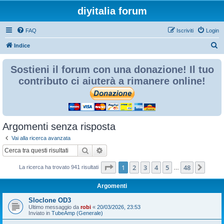
diyitalia forum
FAQ
Iscriviti
Login
C
Indice
e
Sostieni il forum con una donazione! Il tuo
r
contributo ci aiuterà a rimanere online!
c
a
Argomenti senza risposta
Vai alla ricerca avanzata
Cerca
Ricerca avanzata
Pagina
1
di
48
1
2
3
4
5
48
Pros
La ricerca ha trovato 941 risultati
…
Argomenti
Sloclone OD3
Ultimo messaggio da
robi
«
20/03/2026, 23:53
Inviato in
TubeAmp (Generale)