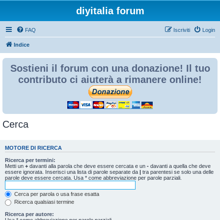
diyitalia forum
FAQ
Iscriviti
Login
Indice
Sostieni il forum con una donazione! Il tuo
contributo ci aiuterà a rimanere online!
Cerca
MOTORE DI RICERCA
Ricerca per termini:
Metti un
+
davanti alla parola che deve essere cercata e un
-
davanti a quella che deve
essere ignorata. Inserisci una lista di parole separate da
|
tra parentesi se solo una delle
parole deve essere cercata. Usa * come abbreviazione per parole parziali.
Cerca per parola o usa frase esatta
Ricerca qualsiasi termine
Ricerca per autore:
Usa * come abbreviazione per parole parziali.