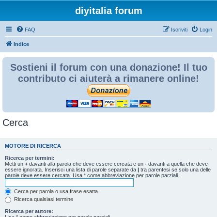
diyitalia forum
FAQ
Iscriviti
Login
Indice
Sostieni il forum con una donazione! Il tuo
contributo ci aiuterà a rimanere online!
Cerca
MOTORE DI RICERCA
Ricerca per termini:
Metti un
+
davanti alla parola che deve essere cercata e un
-
davanti a quella che deve
essere ignorata. Inserisci una lista di parole separate da
|
tra parentesi se solo una delle
parole deve essere cercata. Usa * come abbreviazione per parole parziali.
Cerca per parola o usa frase esatta
Ricerca qualsiasi termine
Ricerca per autore:
Usa * come abbreviazione per parole parziali.