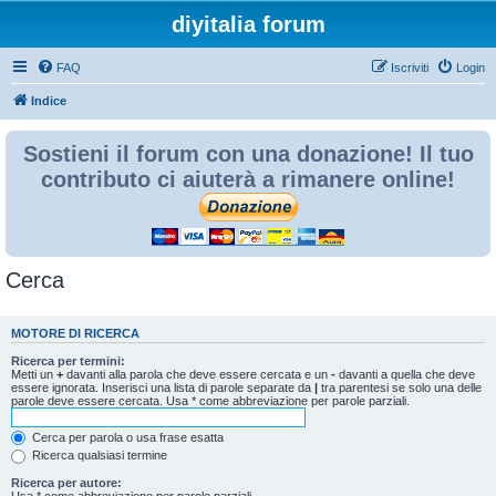
diyitalia forum
FAQ
Iscriviti
Login
Indice
Sostieni il forum con una donazione! Il tuo
contributo ci aiuterà a rimanere online!
Cerca
MOTORE DI RICERCA
Ricerca per termini:
Metti un
+
davanti alla parola che deve essere cercata e un
-
davanti a quella che deve
essere ignorata. Inserisci una lista di parole separate da
|
tra parentesi se solo una delle
parole deve essere cercata. Usa * come abbreviazione per parole parziali.
Cerca per parola o usa frase esatta
Ricerca qualsiasi termine
Ricerca per autore:
Usa * come abbreviazione per parole parziali.