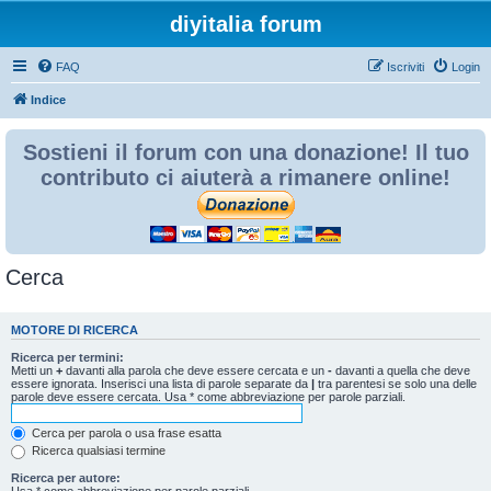
diyitalia forum
FAQ
Iscriviti
Login
Indice
Sostieni il forum con una donazione! Il tuo
contributo ci aiuterà a rimanere online!
Cerca
MOTORE DI RICERCA
Ricerca per termini:
Metti un
+
davanti alla parola che deve essere cercata e un
-
davanti a quella che deve
essere ignorata. Inserisci una lista di parole separate da
|
tra parentesi se solo una delle
parole deve essere cercata. Usa * come abbreviazione per parole parziali.
Cerca per parola o usa frase esatta
Ricerca qualsiasi termine
Ricerca per autore:
Usa * come abbreviazione per parole parziali.