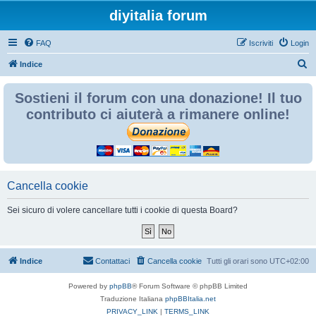
diyitalia forum
FAQ
Iscriviti
Login
C
Indice
e
Sostieni il forum con una donazione! Il tuo
r
contributo ci aiuterà a rimanere online!
c
a
Cancella cookie
Sei sicuro di volere cancellare tutti i cookie di questa Board?
Indice
Contattaci
Cancella cookie
Tutti gli orari sono
UTC+02:00
Powered by
phpBB
® Forum Software © phpBB Limited
Traduzione Italiana
phpBBItalia.net
PRIVACY_LINK
|
TERMS_LINK