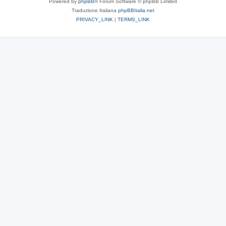
Powered by
phpBB
® Forum Software © phpBB Limited
Traduzione Italiana
phpBBItalia.net
PRIVACY_LINK
|
TERMS_LINK