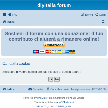
diyitalia forum
FAQ
Iscriviti
Login
C
Indice
e
Sostieni il forum con una donazione! Il tuo
r
contributo ci aiuterà a rimanere online!
c
a
Cancella cookie
Sei sicuro di volere cancellare tutti i cookie di questa Board?
Indice
Contattaci
Cancella cookie
Tutti gli orari sono
UTC+02:00
Powered by
phpBB
® Forum Software © phpBB Limited
Traduzione Italiana
phpBBItalia.net
PRIVACY_LINK
|
TERMS_LINK