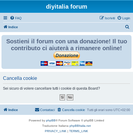
diyitalia forum
FAQ
Iscriviti
Login
C
Indice
e
Sostieni il forum con una donazione! Il tuo
r
contributo ci aiuterà a rimanere online!
c
a
Cancella cookie
Sei sicuro di volere cancellare tutti i cookie di questa Board?
Indice
Contattaci
Cancella cookie
Tutti gli orari sono
UTC+02:00
Powered by
phpBB
® Forum Software © phpBB Limited
Traduzione Italiana
phpBBItalia.net
PRIVACY_LINK
|
TERMS_LINK