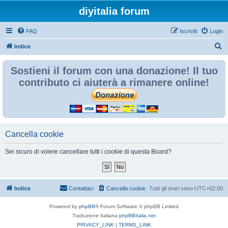
diyitalia forum
FAQ
Iscriviti
Login
C
Indice
e
Sostieni il forum con una donazione! Il tuo
r
contributo ci aiuterà a rimanere online!
c
a
Cancella cookie
Sei sicuro di volere cancellare tutti i cookie di questa Board?
Indice
Contattaci
Cancella cookie
Tutti gli orari sono
UTC+02:00
Powered by
phpBB
® Forum Software © phpBB Limited
Traduzione Italiana
phpBBItalia.net
PRIVACY_LINK
|
TERMS_LINK