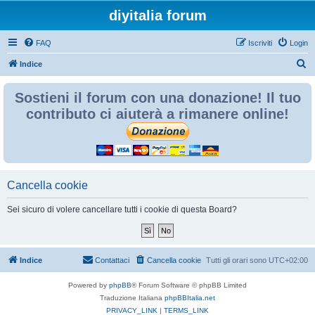
diyitalia forum
FAQ
Iscriviti
Login
C
Indice
e
Sostieni il forum con una donazione! Il tuo
r
contributo ci aiuterà a rimanere online!
c
a
Cancella cookie
Sei sicuro di volere cancellare tutti i cookie di questa Board?
Indice
Contattaci
Cancella cookie
Tutti gli orari sono
UTC+02:00
Powered by
phpBB
® Forum Software © phpBB Limited
Traduzione Italiana
phpBBItalia.net
PRIVACY_LINK
|
TERMS_LINK