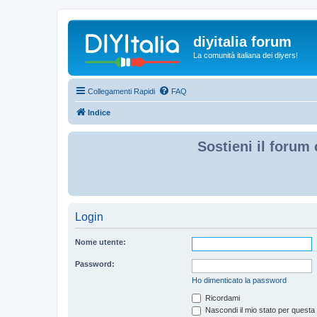
diyitalia forum
La comunità italiana dei diyers!
Collegamenti Rapidi
FAQ
Indice
Sostieni il forum 
Login
Nome utente:
Password:
Ho dimenticato la password
Ricordami
Nascondi il mio stato per questa