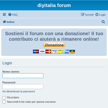
diyitalia forum
FAQ
Iscriviti
Login
C
Indice
e
Sostieni il forum con una donazione! Il tuo
r
contributo ci aiuterà a rimanere online!
c
a
Login
Nome utente:
Password:
Ho dimenticato la password
Ricordami
Nascondi il mio stato per questa sessione