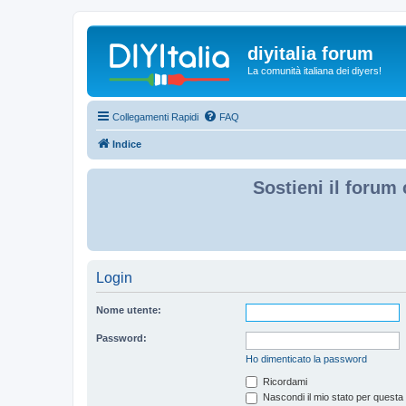
diyitalia forum
La comunità italiana dei diyers!
Collegamenti Rapidi
FAQ
Indice
Sostieni il forum 
Login
Nome utente:
Password:
Ho dimenticato la password
Ricordami
Nascondi il mio stato per questa