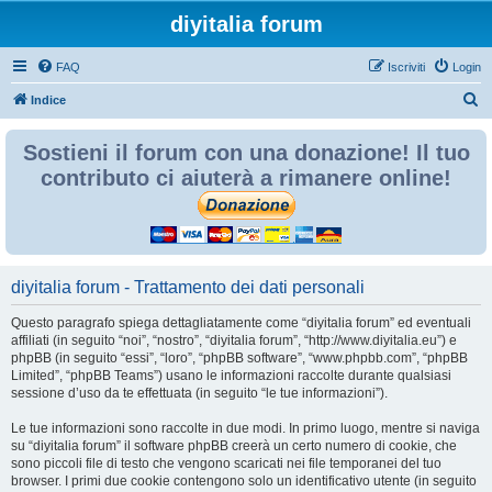
diyitalia forum
FAQ
Iscriviti
Login
C
Indice
e
Sostieni il forum con una donazione! Il tuo
r
contributo ci aiuterà a rimanere online!
c
a
diyitalia forum - Trattamento dei dati personali
Questo paragrafo spiega dettagliatamente come “diyitalia forum” ed eventuali
affiliati (in seguito “noi”, “nostro”, “diyitalia forum”, “http://www.diyitalia.eu”) e
phpBB (in seguito “essi”, “loro”, “phpBB software”, “www.phpbb.com”, “phpBB
Limited”, “phpBB Teams”) usano le informazioni raccolte durante qualsiasi
sessione d’uso da te effettuata (in seguito “le tue informazioni”).
Le tue informazioni sono raccolte in due modi. In primo luogo, mentre si naviga
su “diyitalia forum” il software phpBB creerà un certo numero di cookie, che
sono piccoli file di testo che vengono scaricati nei file temporanei del tuo
browser. I primi due cookie contengono solo un identificativo utente (in seguito