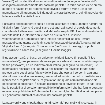
“user-id”) ed un identificativo anonimo di sessione (in seguito “session-id”),
assegnato automaticamente dal software phpBB. Un terzo cookie viene creato
quando si naviga tra gli argomenti di “diyitalia forum” e viene usato per
memorizzare gli argomenti letti da quelli ancora da leggere, quindi agevolando
la lettura nelle tue visite future.
Possiamo anche generare cookie esterni al software phpBB mentre navighi su
“diyitalia forum”, benché questi siano estranei agli scopi di questo documento
che intende trattare solo quelli creati dal software phpBB. Il secondo metodo di
raccolta delle tue informazioni è dato da quello che tu inserisci
volontariamente. Con questo sono intesi e non limitati ad essi: inviare
messaggi come utente ospite (in seguito “messaggi da ospite”), registrarsi su
“diyitalia forum” (in seguito “il tuo account”) e l’invio di messaggi dopo la
registrazione e l’accesso (in seguito “i tuoi messaggi”).
Il tuo account avrà, di base, un unico nome identificativo (in seguito “il tuo
nome utente”), una password da usare per accedere al tuo account (in seguito
“la tua password”) ed un indirizzo email valido (in seguito “la tua email”). Le
informazioni rilasciate per l’apertura dell’account su “diyitalia forum” sono
protette dalle Leggi sulla Privacy dello Stato che ospita il server. In aggiunta
alle informazioni di nome utente, password ed indirizzo email richiesti durante
il processo di registrazione su “diyitalia forum”, quale altra informazione sia
obbligatoria o opzionale, è a totale discrezione di “diyitalia forum”. In tutti i casi,
hai la possibilità di selezionare quali delle informazioni che hai fornito possano
essere rese pubbliche. All’interno del tuo account, hai facoltà di opt-in o opt-out
sul generatore automatico di email del software phpBB.
La password viene criptata (hash unidirezionale) per motivi di sicurezza. In