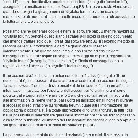
“user-id”) ed un identificativo anonimo di sessione (in seguito “session-id”),
assegnato automaticamente dal software phpBB. Un terzo cookie viene creato
quando si naviga tra gli argomenti di “diyitalia forum” e viene usato per
memorizzare gli argomenti letti da quelli ancora da leggere, quindi agevolando
la lettura nelle tue visite future.
Possiamo anche generare cookie esterni al software phpBB mentre navighi su
“diyitalia forum”, benché questi siano estranei agli scopi di questo documento
che intende trattare solo quelli creati dal software phpBB. Il secondo metodo di
raccolta delle tue informazioni è dato da quello che tu inserisci
volontariamente. Con questo sono intesi e non limitati ad essi: inviare
messaggi come utente ospite (in seguito “messaggi da ospite”), registrarsi su
“diyitalia forum” (in seguito “il tuo account”) e l’invio di messaggi dopo la
registrazione e l’accesso (in seguito “i tuoi messaggi”).
Il tuo account avrà, di base, un unico nome identificativo (in seguito “il tuo
nome utente”), una password da usare per accedere al tuo account (in seguito
“la tua password”) ed un indirizzo email valido (in seguito “la tua email”). Le
informazioni rilasciate per l’apertura dell’account su “diyitalia forum” sono
protette dalle Leggi sulla Privacy dello Stato che ospita il server. In aggiunta
alle informazioni di nome utente, password ed indirizzo email richiesti durante
il processo di registrazione su “diyitalia forum”, quale altra informazione sia
obbligatoria o opzionale, è a totale discrezione di “diyitalia forum”. In tutti i casi,
hai la possibilità di selezionare quali delle informazioni che hai fornito possano
essere rese pubbliche. All’interno del tuo account, hai facoltà di opt-in o opt-out
sul generatore automatico di email del software phpBB.
La password viene criptata (hash unidirezionale) per motivi di sicurezza. In