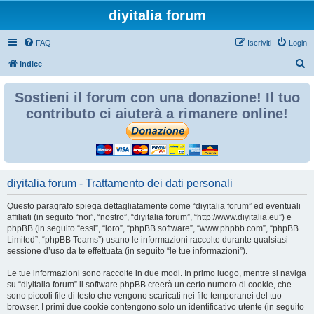
diyitalia forum
FAQ
Iscriviti
Login
C
Indice
e
Sostieni il forum con una donazione! Il tuo
r
contributo ci aiuterà a rimanere online!
c
a
diyitalia forum - Trattamento dei dati personali
Questo paragrafo spiega dettagliatamente come “diyitalia forum” ed eventuali
affiliati (in seguito “noi”, “nostro”, “diyitalia forum”, “http://www.diyitalia.eu”) e
phpBB (in seguito “essi”, “loro”, “phpBB software”, “www.phpbb.com”, “phpBB
Limited”, “phpBB Teams”) usano le informazioni raccolte durante qualsiasi
sessione d’uso da te effettuata (in seguito “le tue informazioni”).
Le tue informazioni sono raccolte in due modi. In primo luogo, mentre si naviga
su “diyitalia forum” il software phpBB creerà un certo numero di cookie, che
sono piccoli file di testo che vengono scaricati nei file temporanei del tuo
browser. I primi due cookie contengono solo un identificativo utente (in seguito