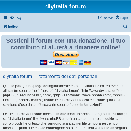
diyitalia forum
FAQ
Iscriviti
Login
C
Indice
e
Sostieni il forum con una donazione! Il tuo
r
contributo ci aiuterà a rimanere online!
c
a
diyitalia forum - Trattamento dei dati personali
Questo paragrafo spiega dettagliatamente come “diyitalia forum” ed eventuali
affiliati (in seguito “noi”, “nostro”, “diyitalia forum”, “http://www.diyitalia.eu”) e
phpBB (in seguito “essi”, “loro”, “phpBB software”, “www.phpbb.com”, “phpBB
Limited”, “phpBB Teams”) usano le informazioni raccolte durante qualsiasi
sessione d’uso da te effettuata (in seguito “le tue informazioni”).
Le tue informazioni sono raccolte in due modi. In primo luogo, mentre si naviga
su “diyitalia forum” il software phpBB creerà un certo numero di cookie, che
sono piccoli file di testo che vengono scaricati nei file temporanei del tuo
browser. I primi due cookie contengono solo un identificativo utente (in seguito