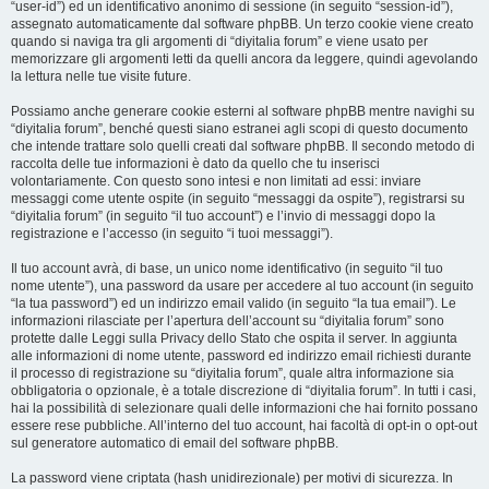
“user-id”) ed un identificativo anonimo di sessione (in seguito “session-id”),
assegnato automaticamente dal software phpBB. Un terzo cookie viene creato
quando si naviga tra gli argomenti di “diyitalia forum” e viene usato per
memorizzare gli argomenti letti da quelli ancora da leggere, quindi agevolando
la lettura nelle tue visite future.
Possiamo anche generare cookie esterni al software phpBB mentre navighi su
“diyitalia forum”, benché questi siano estranei agli scopi di questo documento
che intende trattare solo quelli creati dal software phpBB. Il secondo metodo di
raccolta delle tue informazioni è dato da quello che tu inserisci
volontariamente. Con questo sono intesi e non limitati ad essi: inviare
messaggi come utente ospite (in seguito “messaggi da ospite”), registrarsi su
“diyitalia forum” (in seguito “il tuo account”) e l’invio di messaggi dopo la
registrazione e l’accesso (in seguito “i tuoi messaggi”).
Il tuo account avrà, di base, un unico nome identificativo (in seguito “il tuo
nome utente”), una password da usare per accedere al tuo account (in seguito
“la tua password”) ed un indirizzo email valido (in seguito “la tua email”). Le
informazioni rilasciate per l’apertura dell’account su “diyitalia forum” sono
protette dalle Leggi sulla Privacy dello Stato che ospita il server. In aggiunta
alle informazioni di nome utente, password ed indirizzo email richiesti durante
il processo di registrazione su “diyitalia forum”, quale altra informazione sia
obbligatoria o opzionale, è a totale discrezione di “diyitalia forum”. In tutti i casi,
hai la possibilità di selezionare quali delle informazioni che hai fornito possano
essere rese pubbliche. All’interno del tuo account, hai facoltà di opt-in o opt-out
sul generatore automatico di email del software phpBB.
La password viene criptata (hash unidirezionale) per motivi di sicurezza. In