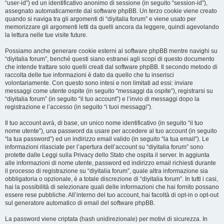
“user-id”) ed un identificativo anonimo di sessione (in seguito “session-id”),
assegnato automaticamente dal software phpBB. Un terzo cookie viene creato
quando si naviga tra gli argomenti di “diyitalia forum” e viene usato per
memorizzare gli argomenti letti da quelli ancora da leggere, quindi agevolando
la lettura nelle tue visite future.
Possiamo anche generare cookie esterni al software phpBB mentre navighi su
“diyitalia forum”, benché questi siano estranei agli scopi di questo documento
che intende trattare solo quelli creati dal software phpBB. Il secondo metodo di
raccolta delle tue informazioni è dato da quello che tu inserisci
volontariamente. Con questo sono intesi e non limitati ad essi: inviare
messaggi come utente ospite (in seguito “messaggi da ospite”), registrarsi su
“diyitalia forum” (in seguito “il tuo account”) e l’invio di messaggi dopo la
registrazione e l’accesso (in seguito “i tuoi messaggi”).
Il tuo account avrà, di base, un unico nome identificativo (in seguito “il tuo
nome utente”), una password da usare per accedere al tuo account (in seguito
“la tua password”) ed un indirizzo email valido (in seguito “la tua email”). Le
informazioni rilasciate per l’apertura dell’account su “diyitalia forum” sono
protette dalle Leggi sulla Privacy dello Stato che ospita il server. In aggiunta
alle informazioni di nome utente, password ed indirizzo email richiesti durante
il processo di registrazione su “diyitalia forum”, quale altra informazione sia
obbligatoria o opzionale, è a totale discrezione di “diyitalia forum”. In tutti i casi,
hai la possibilità di selezionare quali delle informazioni che hai fornito possano
essere rese pubbliche. All’interno del tuo account, hai facoltà di opt-in o opt-out
sul generatore automatico di email del software phpBB.
La password viene criptata (hash unidirezionale) per motivi di sicurezza. In