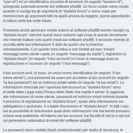
“user-id”) ed un identificativo anonimo di sessione (in seguito “session-id”),
assegnato automaticamente dal software phpBB. Un terzo cookie viene creato
quando si naviga tra gli argomenti di “diyitalia forum” e viene usato per
memorizzare gli argomenti letti da quelli ancora da leggere, quindi agevolando
la lettura nelle tue visite future.
Possiamo anche generare cookie esterni al software phpBB mentre navighi su
“diyitalia forum”, benché questi siano estranei agli scopi di questo documento
che intende trattare solo quelli creati dal software phpBB. Il secondo metodo di
raccolta delle tue informazioni è dato da quello che tu inserisci
volontariamente. Con questo sono intesi e non limitati ad essi: inviare
messaggi come utente ospite (in seguito “messaggi da ospite”), registrarsi su
“diyitalia forum” (in seguito “il tuo account”) e l’invio di messaggi dopo la
registrazione e l’accesso (in seguito “i tuoi messaggi”).
Il tuo account avrà, di base, un unico nome identificativo (in seguito “il tuo
nome utente”), una password da usare per accedere al tuo account (in seguito
“la tua password”) ed un indirizzo email valido (in seguito “la tua email”). Le
informazioni rilasciate per l’apertura dell’account su “diyitalia forum” sono
protette dalle Leggi sulla Privacy dello Stato che ospita il server. In aggiunta
alle informazioni di nome utente, password ed indirizzo email richiesti durante
il processo di registrazione su “diyitalia forum”, quale altra informazione sia
obbligatoria o opzionale, è a totale discrezione di “diyitalia forum”. In tutti i casi,
hai la possibilità di selezionare quali delle informazioni che hai fornito possano
essere rese pubbliche. All’interno del tuo account, hai facoltà di opt-in o opt-out
sul generatore automatico di email del software phpBB.
La password viene criptata (hash unidirezionale) per motivi di sicurezza. In