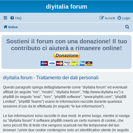
diyitalia forum
FAQ
Iscriviti
Login
C
Indice
e
Sostieni il forum con una donazione! Il tuo
r
contributo ci aiuterà a rimanere online!
c
a
diyitalia forum - Trattamento dei dati personali
Questo paragrafo spiega dettagliatamente come “diyitalia forum” ed eventuali
affiliati (in seguito “noi”, “nostro”, “diyitalia forum”, “http://www.diyitalia.eu”) e
phpBB (in seguito “essi”, “loro”, “phpBB software”, “www.phpbb.com”, “phpBB
Limited”, “phpBB Teams”) usano le informazioni raccolte durante qualsiasi
sessione d’uso da te effettuata (in seguito “le tue informazioni”).
Le tue informazioni sono raccolte in due modi. In primo luogo, mentre si naviga
su “diyitalia forum” il software phpBB creerà un certo numero di cookie, che
sono piccoli file di testo che vengono scaricati nei file temporanei del tuo
browser. I primi due cookie contengono solo un identificativo utente (in seguito