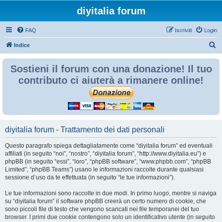
diyitalia forum
FAQ
Iscriviti
Login
C
Indice
e
Sostieni il forum con una donazione! Il tuo
r
contributo ci aiuterà a rimanere online!
c
a
diyitalia forum - Trattamento dei dati personali
Questo paragrafo spiega dettagliatamente come “diyitalia forum” ed eventuali
affiliati (in seguito “noi”, “nostro”, “diyitalia forum”, “http://www.diyitalia.eu”) e
phpBB (in seguito “essi”, “loro”, “phpBB software”, “www.phpbb.com”, “phpBB
Limited”, “phpBB Teams”) usano le informazioni raccolte durante qualsiasi
sessione d’uso da te effettuata (in seguito “le tue informazioni”).
Le tue informazioni sono raccolte in due modi. In primo luogo, mentre si naviga
su “diyitalia forum” il software phpBB creerà un certo numero di cookie, che
sono piccoli file di testo che vengono scaricati nei file temporanei del tuo
browser. I primi due cookie contengono solo un identificativo utente (in seguito