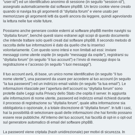
“user-id”) ed un identificativo anonimo di sessione (in seguito “session-id”),
assegnato automaticamente dal software phpBB. Un terzo cookie viene creato
quando si naviga tra gli argomenti di “diyitalia forum” e viene usato per
memorizzare gli argomenti letti da quelli ancora da leggere, quindi agevolando
la lettura nelle tue visite future.
Possiamo anche generare cookie esterni al software phpBB mentre navighi su
“diyitalia forum”, benché questi siano estranei agli scopi di questo documento
che intende trattare solo quelli creati dal software phpBB. Il secondo metodo di
raccolta delle tue informazioni è dato da quello che tu inserisci
volontariamente. Con questo sono intesi e non limitati ad essi: inviare
messaggi come utente ospite (in seguito “messaggi da ospite”), registrarsi su
“diyitalia forum” (in seguito “il tuo account”) e l’invio di messaggi dopo la
registrazione e l’accesso (in seguito “i tuoi messaggi”).
Il tuo account avrà, di base, un unico nome identificativo (in seguito “il tuo
nome utente”), una password da usare per accedere al tuo account (in seguito
“la tua password”) ed un indirizzo email valido (in seguito “la tua email”). Le
informazioni rilasciate per l’apertura dell’account su “diyitalia forum” sono
protette dalle Leggi sulla Privacy dello Stato che ospita il server. In aggiunta
alle informazioni di nome utente, password ed indirizzo email richiesti durante
il processo di registrazione su “diyitalia forum”, quale altra informazione sia
obbligatoria o opzionale, è a totale discrezione di “diyitalia forum”. In tutti i casi,
hai la possibilità di selezionare quali delle informazioni che hai fornito possano
essere rese pubbliche. All’interno del tuo account, hai facoltà di opt-in o opt-out
sul generatore automatico di email del software phpBB.
La password viene criptata (hash unidirezionale) per motivi di sicurezza. In