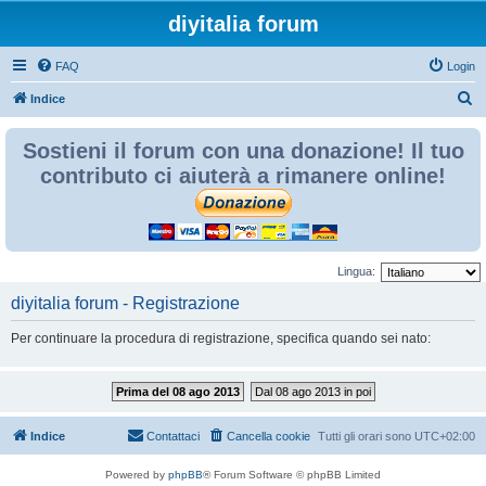
diyitalia forum
FAQ
Login
C
Indice
e
Sostieni il forum con una donazione! Il tuo
r
contributo ci aiuterà a rimanere online!
c
a
Lingua:
diyitalia forum - Registrazione
Per continuare la procedura di registrazione, specifica quando sei nato:
Prima del 08 ago 2013
Dal 08 ago 2013 in poi
Indice
Contattaci
Cancella cookie
Tutti gli orari sono
UTC+02:00
Powered by
phpBB
® Forum Software © phpBB Limited