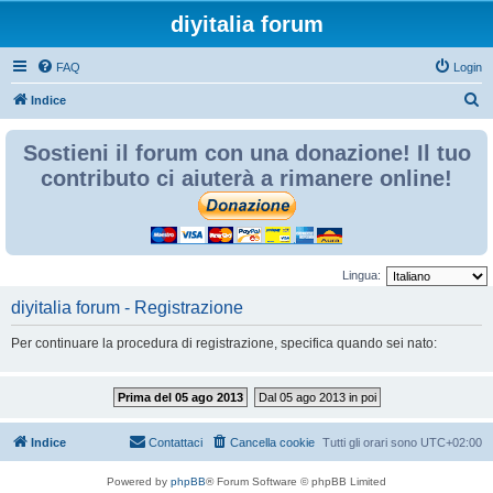
diyitalia forum
FAQ
Login
C
Indice
e
Sostieni il forum con una donazione! Il tuo
r
contributo ci aiuterà a rimanere online!
c
a
Lingua:
diyitalia forum - Registrazione
Per continuare la procedura di registrazione, specifica quando sei nato:
Prima del 05 ago 2013
Dal 05 ago 2013 in poi
Indice
Contattaci
Cancella cookie
Tutti gli orari sono
UTC+02:00
Powered by
phpBB
® Forum Software © phpBB Limited