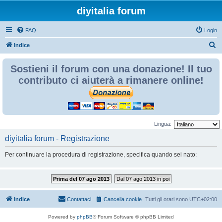
diyitalia forum
FAQ
Login
C
Indice
e
Sostieni il forum con una donazione! Il tuo
r
contributo ci aiuterà a rimanere online!
c
a
Lingua:
diyitalia forum - Registrazione
Per continuare la procedura di registrazione, specifica quando sei nato:
Prima del 07 ago 2013
Dal 07 ago 2013 in poi
Indice
Contattaci
Cancella cookie
Tutti gli orari sono
UTC+02:00
Powered by
phpBB
® Forum Software © phpBB Limited