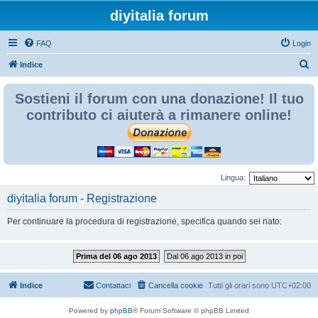
diyitalia forum
FAQ
Login
C
Indice
e
Sostieni il forum con una donazione! Il tuo
r
contributo ci aiuterà a rimanere online!
c
a
Lingua:
diyitalia forum - Registrazione
Per continuare la procedura di registrazione, specifica quando sei nato:
Prima del 06 ago 2013
Dal 06 ago 2013 in poi
Indice
Contattaci
Cancella cookie
Tutti gli orari sono
UTC+02:00
Powered by
phpBB
® Forum Software © phpBB Limited