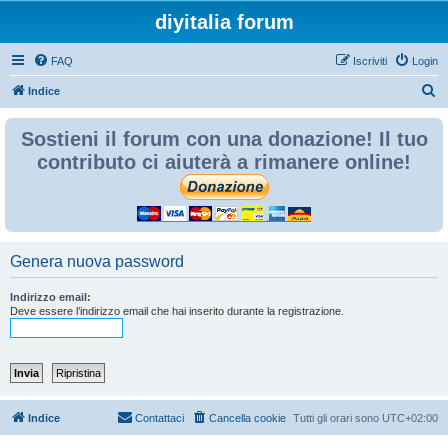
diyitalia forum
FAQ
Iscriviti
Login
C
Indice
e
Sostieni il forum con una donazione! Il tuo
r
contributo ci aiuterà a rimanere online!
c
a
Genera nuova password
Indirizzo email:
Deve essere l’indirizzo email che hai inserito durante la registrazione.
Indice
Contattaci
Cancella cookie
Tutti gli orari sono
UTC+02:00