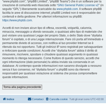
“www.phpbb.com”, “phpBB Limited”, “phpBB Teams”) che è un software per la
creazione di comunità web rilasciata sotto “
GNU General Public License v2
” (in
seguito “GPL”) liberamente scaricabile da
www.phpbb.com
. Il software phpBB
facilita le aree di discussione internet; phpBB Limited non è responsabile dei
contenuti e della gestione. Per ulteriori informazioni su phpBB:
https://www.phpbb.com
.
Accetti di non inviare alcun tipo di offesa, oscenità, volgarità, calunnia,
minaccia, messaggio a sfondo sessuale, o qualsiasi altro tipo di materiale che
può violare una qualsiasi Legge del proprio Stato, o dello Stato dove “diyitalia
forum” è ospitato, o di una Legge internazionale. Fare ciò porta all’immediato e
permanente divieto di accesso, con notifica al tuo provider Internet se è
ritenuto da noi opportuno. Tutti gli indirizzi IP sono registrati per salvaguardare
e rinforzare queste condizioni. Accetti che “diyitalia forum” abbia il diritto di
rimuovere, riscrivere, spostare o chiudere qualsiasi argomento in qualsiasi
momento lo ritenga necessario. Come fruitore di questo servizio, accetti che
ogni informazione (dato personale) tu abbia inviato sia conservata in un
database. Al contempo queste informazioni non saranno divulgate a nessuno
senza il tuo consenso, né “diyitalia forum” o phpBB sono da ritenersi
responsabili per qualsiasi violazione al sistema che possa compromettere
queste informazioni.
Torna alla pagina precedente
Indice
Contattaci
Cancella cookie
Tutti gli orari sono
UTC+02:00