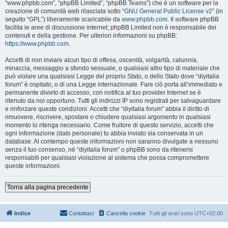
“www.phpbb.com”, “phpBB Limited”, “phpBB Teams”) che è un software per la
creazione di comunità web rilasciata sotto “
GNU General Public License v2
” (in
seguito “GPL”) liberamente scaricabile da
www.phpbb.com
. Il software phpBB
facilita le aree di discussione internet; phpBB Limited non è responsabile dei
contenuti e della gestione. Per ulteriori informazioni su phpBB:
https://www.phpbb.com
.
Accetti di non inviare alcun tipo di offesa, oscenità, volgarità, calunnia,
minaccia, messaggio a sfondo sessuale, o qualsiasi altro tipo di materiale che
può violare una qualsiasi Legge del proprio Stato, o dello Stato dove “diyitalia
forum” è ospitato, o di una Legge internazionale. Fare ciò porta all’immediato e
permanente divieto di accesso, con notifica al tuo provider Internet se è
ritenuto da noi opportuno. Tutti gli indirizzi IP sono registrati per salvaguardare
e rinforzare queste condizioni. Accetti che “diyitalia forum” abbia il diritto di
rimuovere, riscrivere, spostare o chiudere qualsiasi argomento in qualsiasi
momento lo ritenga necessario. Come fruitore di questo servizio, accetti che
ogni informazione (dato personale) tu abbia inviato sia conservata in un
database. Al contempo queste informazioni non saranno divulgate a nessuno
senza il tuo consenso, né “diyitalia forum” o phpBB sono da ritenersi
responsabili per qualsiasi violazione al sistema che possa compromettere
queste informazioni.
Torna alla pagina precedente
Indice
Contattaci
Cancella cookie
Tutti gli orari sono
UTC+02:00