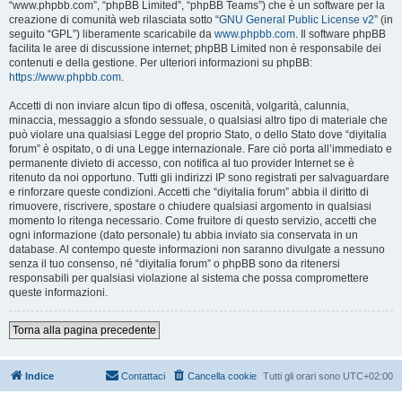
“www.phpbb.com”, “phpBB Limited”, “phpBB Teams”) che è un software per la
creazione di comunità web rilasciata sotto “
GNU General Public License v2
” (in
seguito “GPL”) liberamente scaricabile da
www.phpbb.com
. Il software phpBB
facilita le aree di discussione internet; phpBB Limited non è responsabile dei
contenuti e della gestione. Per ulteriori informazioni su phpBB:
https://www.phpbb.com
.
Accetti di non inviare alcun tipo di offesa, oscenità, volgarità, calunnia,
minaccia, messaggio a sfondo sessuale, o qualsiasi altro tipo di materiale che
può violare una qualsiasi Legge del proprio Stato, o dello Stato dove “diyitalia
forum” è ospitato, o di una Legge internazionale. Fare ciò porta all’immediato e
permanente divieto di accesso, con notifica al tuo provider Internet se è
ritenuto da noi opportuno. Tutti gli indirizzi IP sono registrati per salvaguardare
e rinforzare queste condizioni. Accetti che “diyitalia forum” abbia il diritto di
rimuovere, riscrivere, spostare o chiudere qualsiasi argomento in qualsiasi
momento lo ritenga necessario. Come fruitore di questo servizio, accetti che
ogni informazione (dato personale) tu abbia inviato sia conservata in un
database. Al contempo queste informazioni non saranno divulgate a nessuno
senza il tuo consenso, né “diyitalia forum” o phpBB sono da ritenersi
responsabili per qualsiasi violazione al sistema che possa compromettere
queste informazioni.
Torna alla pagina precedente
Indice
Contattaci
Cancella cookie
Tutti gli orari sono
UTC+02:00