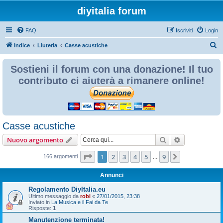
diyitalia forum
FAQ
Iscriviti
Login
C
Indice
Liuteria
Casse acustiche
e
Sostieni il forum con una donazione! Il tuo
r
contributo ci aiuterà a rimanere online!
c
a
Casse acustiche
Cerca
Ricerca avan
Nuovo argomento
Pagina
1
di
9
1
2
3
4
5
9
Prossimo
166 argomenti
…
Annunci
Regolamento DiyItalia.eu
Ultimo messaggio da
robi
«
27/01/2015, 23:38
Inviato in
La Musica e il Fai da Te
Risposte:
1
Manutenzione terminata!