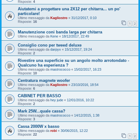
Risposte:
4
Aiutatemi a progettare una 2X12 per chitarra... un po'
particolare!
Ultimo messaggio da
Kagliostro
«
31/12/2017, 0:10
Risposte:
16
1
2
Manutenzione coni banda larga per chitarra
Ultimo messaggio da
Kene
«
18/12/2017, 22:49
Consiglio cono per tweed deluxe
Ultimo messaggio da
darpyx
«
15/12/2017, 19:24
Risposte:
2
Rivestire una superficie su un angolo molto arrotondato -
Qualcuno ha esperienza ?
Ultimo messaggio da
mastrococco
«
15/02/2017, 16:23
Risposte:
10
Centratura magnete woofer
Ultimo messaggio da
Kagliostro
«
23/10/2016, 18:54
Risposte:
6
CABINET PER BASSO
Ultimo messaggio da
hey jude
«
12/01/2016, 10:22
Risposte:
2
Mark 25W...quale cassa?
Ultimo messaggio da
mastrococco
«
14/12/2015, 1:38
Risposte:
3
Cassa 2000W x basso
Ultimo messaggio da
robi
«
30/06/2015, 12:22
Risposte:
22
1
2