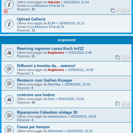
Ultimo messaggio da
mlessio
«
18/11/2019, 11:24
Inviato in
La Musica e il Fai da Te
Risposte:
33
1
2
3
Upload Galleria
Ultimo messaggio da
EL84
«
16/08/2010, 21:21
Inviato in
La Musica e il Fai da Te
Risposte:
12
Argomenti
Rewiring ingresso cassa Koch ts412
Ultimo messaggio da
Kagliostro
«
17/01/2023, 6:46
Risposte:
21
1
2
Diffusori a tromba da... esterno!
Ultimo messaggio da
Kagliostro
«
23/09/2021, 16:00
Risposte:
1
Restauro coni Gallien Krueger
Ultimo messaggio da
Red Max
«
22/06/2020, 10:33
Risposte:
6
costruire una Isobox
Ultimo messaggio da
Dom
«
05/01/2020, 13:03
Risposte:
29
1
2
Riparazione Celestion vintage 30
Ultimo messaggio da
mastrococco
«
25/03/2019, 16:53
Risposte:
4
Cassa per kemper
Ultimo messaggio da
Ankonmen
«
22/02/2018, 12:24