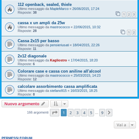
112 openback, sealed, thiele
Ultimo messaggio da
MapleMarco
«
26/06/2015, 17:24
Risposte:
38
1
2
3
cassa x un ampli da 25w
Ultimo messaggio da
mastrococco
«
22/06/2015, 10:32
Risposte:
28
1
2
Cassa 2x15 per basso
Ultimo messaggio da
pensieriusati
«
18/04/2015, 22:26
Risposte:
11
2x12 diagonale
Ultimo messaggio da
Kagliostro
«
17/04/2015, 18:20
Risposte:
6
Colorare case e cassa con aniline all'alcool
Ultimo messaggio da
mastrococco
«
25/03/2015, 14:23
Risposte:
12
calcolare assorbimento cassa amplificata
Ultimo messaggio da
stefano915
«
16/03/2015, 18:25
Risposte:
8
Nuovo argomento
Pagina
1
di
9
1
2
3
4
5
9
Prossimo
166 argomenti
…
Vai a
PERMESSI FORUM