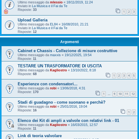
Ultimo messaggio da
mlessio
«
18/11/2019, 11:24
Inviato in
La Musica e il Fai da Te
Risposte:
33
1
2
3
Upload Galleria
Ultimo messaggio da
EL84
«
16/08/2010, 21:21
Inviato in
La Musica e il Fai da Te
Risposte:
12
Argomenti
Cabinet e Chassis - Collezione di misure costruttive
Ultimo messaggio da
maxxis
«
19/12/2025, 19:54
Risposte:
11
TESTARE UN TRASFORMATORE DI USCITA
Ultimo messaggio da
Kagliostro
«
13/10/2022, 8:18
Risposte:
68
1
2
3
4
5
Esperienze con condensatori...
Ultimo messaggio da
robi
«
13/06/2018, 4:31
Risposte:
170
1
9
10
11
12
…
Stadi di guadagno - come suonano e perchè?
Ultimo messaggio da
robi
«
25/01/2016, 19:04
Risposte:
16
1
2
Elenco dei Kit di ampli a valvole con relativi link - 01
Ultimo messaggio da
Kagliostro
«
16/03/2015, 12:57
Risposte:
11
Link di teoria valvolare