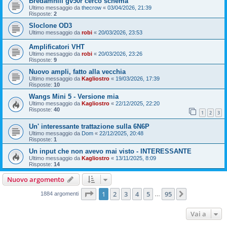
Bredamhill gv50r cerco schema
Ultimo messaggio da
thecrow
«
03/04/2026, 21:39
Risposte:
2
Sloclone OD3
Ultimo messaggio da
robi
«
20/03/2026, 23:53
Amplificatori VHT
Ultimo messaggio da
robi
«
20/03/2026, 23:26
Risposte:
9
Nuovo ampli, fatto alla vecchia
Ultimo messaggio da
Kagliostro
«
19/03/2026, 17:39
Risposte:
10
Wangs Mini 5 - Versione mia
Ultimo messaggio da
Kagliostro
«
22/12/2025, 22:20
Risposte:
40
1
2
3
Un' interessante trattazione sulla 6N6P
Ultimo messaggio da
Dom
«
22/12/2025, 20:48
Risposte:
1
Un input che non avevo mai visto - INTERESSANTE
Ultimo messaggio da
Kagliostro
«
13/11/2025, 8:09
Risposte:
14
Nuovo argomento
Pagina
1
di
95
1
2
3
4
5
95
Prossimo
1884 argomenti
…
Vai a