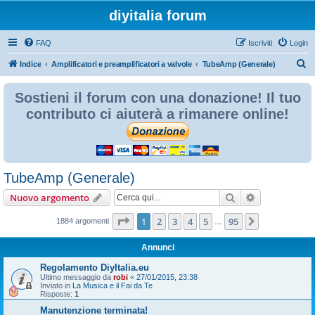
diyitalia forum
FAQ
Iscriviti
Login
C
Indice
Amplificatori e preamplificatori a valvole
TubeAmp (Generale)
e
Sostieni il forum con una donazione! Il tuo
r
contributo ci aiuterà a rimanere online!
c
a
TubeAmp (Generale)
Cerca
Ricerca avan
Nuovo argomento
Pagina
1
di
95
1
2
3
4
5
95
Prossimo
1884 argomenti
…
Annunci
Regolamento DiyItalia.eu
Ultimo messaggio da
robi
«
27/01/2015, 23:38
Inviato in
La Musica e il Fai da Te
Risposte:
1
Manutenzione terminata!