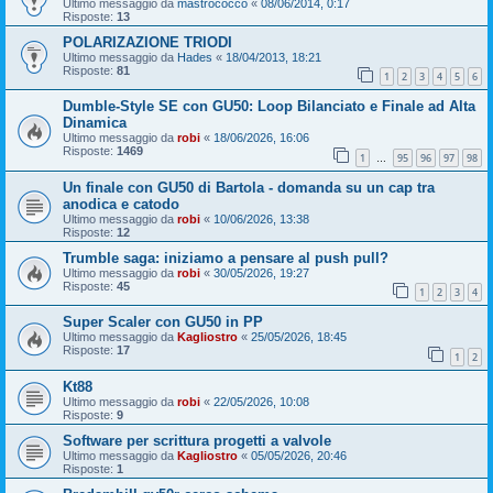
Ultimo messaggio da
mastrococco
«
08/06/2014, 0:17
Risposte:
13
POLARIZAZIONE TRIODI
Ultimo messaggio da
Hades
«
18/04/2013, 18:21
Risposte:
81
1
2
3
4
5
6
Dumble-Style SE con GU50: Loop Bilanciato e Finale ad Alta
Dinamica
Ultimo messaggio da
robi
«
18/06/2026, 16:06
Risposte:
1469
1
95
96
97
98
…
Un finale con GU50 di Bartola - domanda su un cap tra
anodica e catodo
Ultimo messaggio da
robi
«
10/06/2026, 13:38
Risposte:
12
Trumble saga: iniziamo a pensare al push pull?
Ultimo messaggio da
robi
«
30/05/2026, 19:27
Risposte:
45
1
2
3
4
Super Scaler con GU50 in PP
Ultimo messaggio da
Kagliostro
«
25/05/2026, 18:45
Risposte:
17
1
2
Kt88
Ultimo messaggio da
robi
«
22/05/2026, 10:08
Risposte:
9
Software per scrittura progetti a valvole
Ultimo messaggio da
Kagliostro
«
05/05/2026, 20:46
Risposte:
1