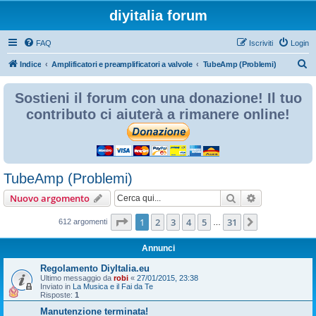
diyitalia forum
FAQ
Iscriviti
Login
C
Indice
Amplificatori e preamplificatori a valvole
TubeAmp (Problemi)
e
Sostieni il forum con una donazione! Il tuo
r
contributo ci aiuterà a rimanere online!
c
a
TubeAmp (Problemi)
Cerca
Ricerca avan
Nuovo argomento
Pagina
1
di
31
1
2
3
4
5
31
Prossimo
612 argomenti
…
Annunci
Regolamento DiyItalia.eu
Ultimo messaggio da
robi
«
27/01/2015, 23:38
Inviato in
La Musica e il Fai da Te
Risposte:
1
Manutenzione terminata!