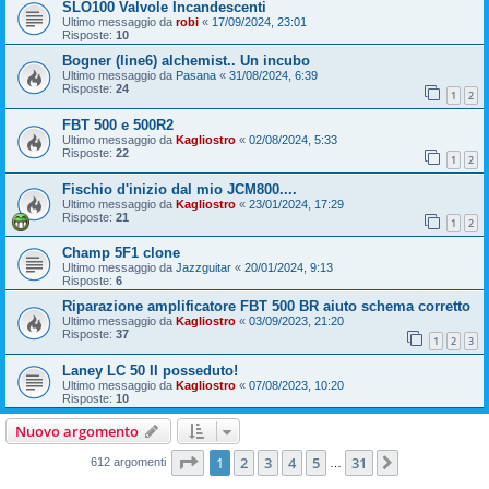
SLO100 Valvole Incandescenti
Ultimo messaggio da
robi
«
17/09/2024, 23:01
Risposte:
10
Bogner (line6) alchemist.. Un incubo
Ultimo messaggio da
Pasana
«
31/08/2024, 6:39
Risposte:
24
1
2
FBT 500 e 500R2
Ultimo messaggio da
Kagliostro
«
02/08/2024, 5:33
Risposte:
22
1
2
Fischio d'inizio dal mio JCM800....
Ultimo messaggio da
Kagliostro
«
23/01/2024, 17:29
Risposte:
21
1
2
Champ 5F1 clone
Ultimo messaggio da
Jazzguitar
«
20/01/2024, 9:13
Risposte:
6
Riparazione amplificatore FBT 500 BR aiuto schema corretto
Ultimo messaggio da
Kagliostro
«
03/09/2023, 21:20
Risposte:
37
1
2
3
Laney LC 50 II posseduto!
Ultimo messaggio da
Kagliostro
«
07/08/2023, 10:20
Risposte:
10
Nuovo argomento
Pagina
1
di
31
1
2
3
4
5
31
Prossimo
612 argomenti
…