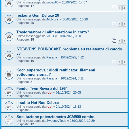
Ultimo messaggio da
sobas66
«
23/06/2025, 14:57
Risposte:
17
1
2
restauro Gem Deluxe 20
Ultimo messaggio da
iMuNdrY!
«
08/05/2025, 16:29
Risposte:
25
1
2
Trasformatore di alimentazione in corto?
Ultimo messaggio da
Vicus
«
01/04/2025, 0:20
Risposte:
15
1
2
STEAVENS POUNDCAKE problema su resistenza di catodo
v3
Ultimo messaggio da
Pasana
«
15/02/2025, 4:12
Risposte:
16
1
2
Koch supernova : diodi rettificatori filamenti
sottodimensionati?
Ultimo messaggio da
Pasana
«
16/12/2024, 8:11
Risposte:
8
Fender Twin Reverb del 1964
Ultimo messaggio da
robi
«
01/12/2024, 20:05
Risposte:
9
Il solito Hot Rod Deluxe
Ultimo messaggio da
robi
«
24/10/2024, 18:13
Risposte:
3
Sostituzione potenziometro JCM900 combo
Ultimo messaggio da
SweeneyTodd
«
28/09/2024, 10:29
Risposte:
12