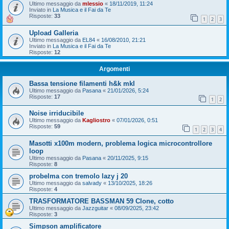
Ultimo messaggio da
mlessio
«
18/11/2019, 11:24
Inviato in
La Musica e il Fai da Te
Risposte:
33
1
2
3
Upload Galleria
Ultimo messaggio da
EL84
«
16/08/2010, 21:21
Inviato in
La Musica e il Fai da Te
Risposte:
12
Argomenti
Bassa tensione filamenti h&k mkI
Ultimo messaggio da
Pasana
«
21/01/2026, 5:24
Risposte:
17
1
2
Noise irriducibile
Ultimo messaggio da
Kagliostro
«
07/01/2026, 0:51
Risposte:
59
1
2
3
4
Masotti x100m modern, problema logica microcontrollore
loop
Ultimo messaggio da
Pasana
«
20/11/2025, 9:15
Risposte:
8
probelma con tremolo lazy j 20
Ultimo messaggio da
salvady
«
13/10/2025, 18:26
Risposte:
4
TRASFORMATORE BASSMAN 59 Clone, cotto
Ultimo messaggio da
Jazzguitar
«
08/09/2025, 23:42
Risposte:
3
Simpson amplificatore