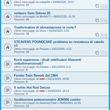
Ultimo messaggio da
sobas66
«
23/06/2025, 14:57
Risposte:
17
1
2
restauro Gem Deluxe 20
Ultimo messaggio da
iMuNdrY!
«
08/05/2025, 16:29
Risposte:
25
1
2
Trasformatore di alimentazione in corto?
Ultimo messaggio da
Vicus
«
01/04/2025, 0:20
Risposte:
15
1
2
STEAVENS POUNDCAKE problema su resistenza di catodo
v3
Ultimo messaggio da
Pasana
«
15/02/2025, 4:12
Risposte:
16
1
2
Koch supernova : diodi rettificatori filamenti
sottodimensionati?
Ultimo messaggio da
Pasana
«
16/12/2024, 8:11
Risposte:
8
Fender Twin Reverb del 1964
Ultimo messaggio da
robi
«
01/12/2024, 20:05
Risposte:
9
Il solito Hot Rod Deluxe
Ultimo messaggio da
robi
«
24/10/2024, 18:13
Risposte:
3
Sostituzione potenziometro JCM900 combo
Ultimo messaggio da
SweeneyTodd
«
28/09/2024, 10:29
Risposte:
12