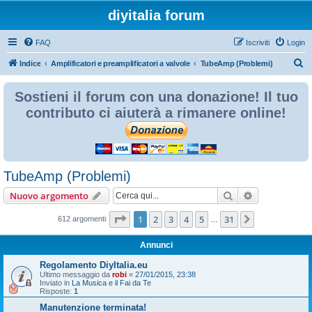
diyitalia forum
FAQ
Iscriviti
Login
C
Indice
Amplificatori e preamplificatori a valvole
TubeAmp (Problemi)
e
Sostieni il forum con una donazione! Il tuo
r
contributo ci aiuterà a rimanere online!
c
a
TubeAmp (Problemi)
Cerca
Ricerca avan
Nuovo argomento
Pagina
1
di
31
1
2
3
4
5
31
Prossimo
612 argomenti
…
Annunci
Regolamento DiyItalia.eu
Ultimo messaggio da
robi
«
27/01/2015, 23:38
Inviato in
La Musica e il Fai da Te
Risposte:
1
Manutenzione terminata!