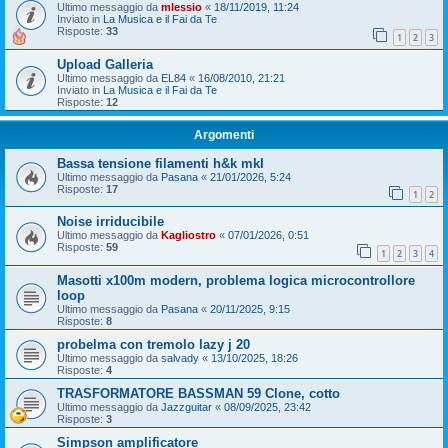
Ultimo messaggio da
mlessio
«
18/11/2019, 11:24
Inviato in
La Musica e il Fai da Te
Risposte:
33
1
2
3
Upload Galleria
Ultimo messaggio da
EL84
«
16/08/2010, 21:21
Inviato in
La Musica e il Fai da Te
Risposte:
12
Argomenti
Bassa tensione filamenti h&k mkI
Ultimo messaggio da
Pasana
«
21/01/2026, 5:24
Risposte:
17
1
2
Noise irriducibile
Ultimo messaggio da
Kagliostro
«
07/01/2026, 0:51
Risposte:
59
1
2
3
4
Masotti x100m modern, problema logica microcontrollore
loop
Ultimo messaggio da
Pasana
«
20/11/2025, 9:15
Risposte:
8
probelma con tremolo lazy j 20
Ultimo messaggio da
salvady
«
13/10/2025, 18:26
Risposte:
4
TRASFORMATORE BASSMAN 59 Clone, cotto
Ultimo messaggio da
Jazzguitar
«
08/09/2025, 23:42
Risposte:
3
Simpson amplificatore