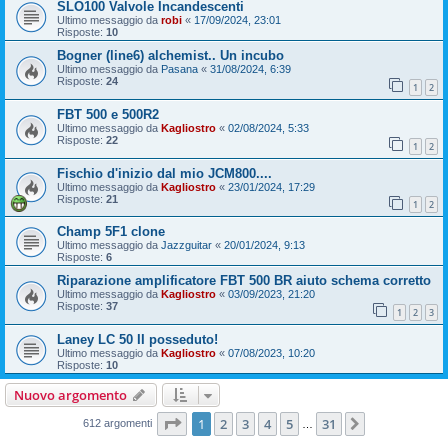
SLO100 Valvole Incandescenti
Ultimo messaggio da
robi
«
17/09/2024, 23:01
Risposte:
10
Bogner (line6) alchemist.. Un incubo
Ultimo messaggio da
Pasana
«
31/08/2024, 6:39
Risposte:
24
1
2
FBT 500 e 500R2
Ultimo messaggio da
Kagliostro
«
02/08/2024, 5:33
Risposte:
22
1
2
Fischio d'inizio dal mio JCM800....
Ultimo messaggio da
Kagliostro
«
23/01/2024, 17:29
Risposte:
21
1
2
Champ 5F1 clone
Ultimo messaggio da
Jazzguitar
«
20/01/2024, 9:13
Risposte:
6
Riparazione amplificatore FBT 500 BR aiuto schema corretto
Ultimo messaggio da
Kagliostro
«
03/09/2023, 21:20
Risposte:
37
1
2
3
Laney LC 50 II posseduto!
Ultimo messaggio da
Kagliostro
«
07/08/2023, 10:20
Risposte:
10
Nuovo argomento
Pagina
1
di
31
1
2
3
4
5
31
Prossimo
612 argomenti
…