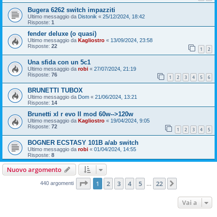
Bugera 6262 switch impazziti
Ultimo messaggio da
Distonik
«
25/12/2024, 18:42
Risposte:
1
fender deluxe (o quasi)
Ultimo messaggio da
Kagliostro
«
13/09/2024, 23:58
Risposte:
22
1
2
Una sfida con un 5c1
Ultimo messaggio da
robi
«
27/07/2024, 21:19
Risposte:
76
1
2
3
4
5
6
BRUNETTI TUBOX
Ultimo messaggio da
Dom
«
21/06/2024, 13:21
Risposte:
14
Brunetti xl r evo II mod 60w-->120w
Ultimo messaggio da
Kagliostro
«
19/04/2024, 9:05
Risposte:
72
1
2
3
4
5
BOGNER ECSTASY 101B a/ab switch
Ultimo messaggio da
robi
«
01/04/2024, 14:55
Risposte:
8
Nuovo argomento
Pagina
1
di
22
1
2
3
4
5
22
Prossimo
440 argomenti
…
Vai a