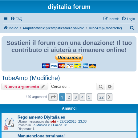
diyitalia forum
FAQ
Iscriviti
Login
C
Indice
Amplificatori e preamplificatori a valvole
TubeAmp (Modifiche)
e
Sostieni il forum con una donazione! Il tuo
r
contributo ci aiuterà a rimanere online!
c
a
TubeAmp (Modifiche)
Cerca
Ricerca avan
Nuovo argomento
Pagina
1
di
22
1
2
3
4
5
22
Prossimo
440 argomenti
…
Annunci
Regolamento DiyItalia.eu
Ultimo messaggio da
robi
«
27/01/2015, 23:38
Inviato in
La Musica e il Fai da Te
Risposte:
1
Manutenzione terminata!