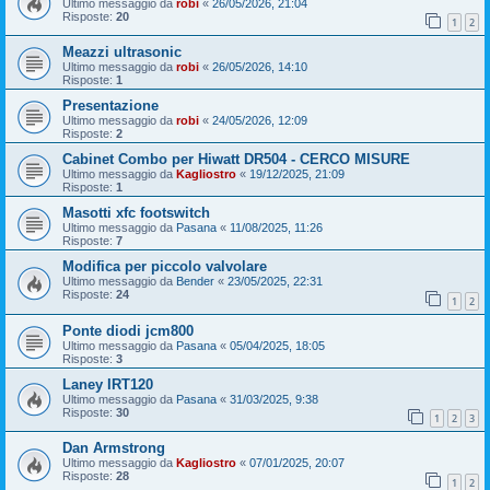
Ultimo messaggio da
robi
«
26/05/2026, 21:04
Risposte:
20
1
2
Meazzi ultrasonic
Ultimo messaggio da
robi
«
26/05/2026, 14:10
Risposte:
1
Presentazione
Ultimo messaggio da
robi
«
24/05/2026, 12:09
Risposte:
2
Cabinet Combo per Hiwatt DR504 - CERCO MISURE
Ultimo messaggio da
Kagliostro
«
19/12/2025, 21:09
Risposte:
1
Masotti xfc footswitch
Ultimo messaggio da
Pasana
«
11/08/2025, 11:26
Risposte:
7
Modifica per piccolo valvolare
Ultimo messaggio da
Bender
«
23/05/2025, 22:31
Risposte:
24
1
2
Ponte diodi jcm800
Ultimo messaggio da
Pasana
«
05/04/2025, 18:05
Risposte:
3
Laney IRT120
Ultimo messaggio da
Pasana
«
31/03/2025, 9:38
Risposte:
30
1
2
3
Dan Armstrong
Ultimo messaggio da
Kagliostro
«
07/01/2025, 20:07
Risposte:
28
1
2