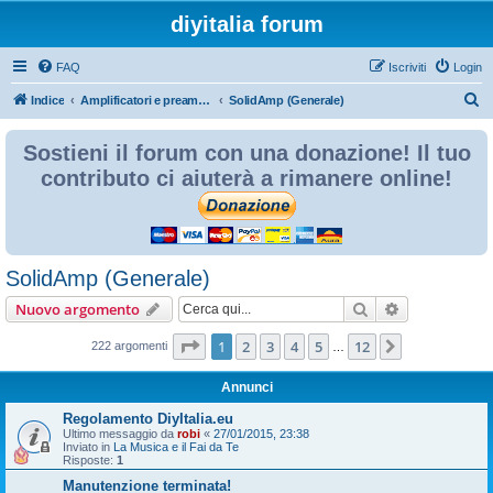
diyitalia forum
FAQ
Iscriviti
Login
C
Indice
Amplificatori e preamplificatori a stato solido
SolidAmp (Generale)
e
Sostieni il forum con una donazione! Il tuo
r
contributo ci aiuterà a rimanere online!
c
a
SolidAmp (Generale)
Cerca
Ricerca avan
Nuovo argomento
Pagina
1
di
12
1
2
3
4
5
12
Prossimo
222 argomenti
…
Annunci
Regolamento DiyItalia.eu
Ultimo messaggio da
robi
«
27/01/2015, 23:38
Inviato in
La Musica e il Fai da Te
Risposte:
1
Manutenzione terminata!