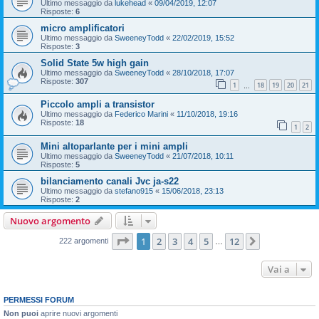
Ultimo messaggio da
lukehead
«
09/04/2019, 12:07
Risposte:
6
micro amplificatori
Ultimo messaggio da
SweeneyTodd
«
22/02/2019, 15:52
Risposte:
3
Solid State 5w high gain
Ultimo messaggio da
SweeneyTodd
«
28/10/2018, 17:07
Risposte:
307
1
18
19
20
21
…
Piccolo ampli a transistor
Ultimo messaggio da
Federico Marini
«
11/10/2018, 19:16
Risposte:
18
1
2
Mini altoparlante per i mini ampli
Ultimo messaggio da
SweeneyTodd
«
21/07/2018, 10:11
Risposte:
5
bilanciamento canali Jvc ja-s22
Ultimo messaggio da
stefano915
«
15/06/2018, 23:13
Risposte:
2
Nuovo argomento
Pagina
1
di
12
1
2
3
4
5
12
Prossimo
222 argomenti
…
Vai a
PERMESSI FORUM
Non puoi
aprire nuovi argomenti