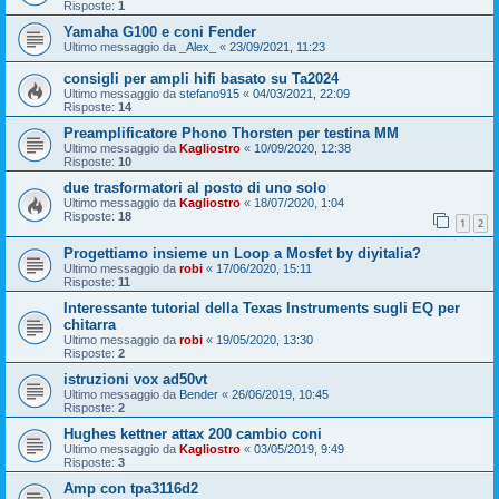
Risposte:
1
Yamaha G100 e coni Fender
Ultimo messaggio da
_Alex_
«
23/09/2021, 11:23
consigli per ampli hifi basato su Ta2024
Ultimo messaggio da
stefano915
«
04/03/2021, 22:09
Risposte:
14
Preamplificatore Phono Thorsten per testina MM
Ultimo messaggio da
Kagliostro
«
10/09/2020, 12:38
Risposte:
10
due trasformatori al posto di uno solo
Ultimo messaggio da
Kagliostro
«
18/07/2020, 1:04
Risposte:
18
1
2
Progettiamo insieme un Loop a Mosfet by diyitalia?
Ultimo messaggio da
robi
«
17/06/2020, 15:11
Risposte:
11
Interessante tutorial della Texas Instruments sugli EQ per
chitarra
Ultimo messaggio da
robi
«
19/05/2020, 13:30
Risposte:
2
istruzioni vox ad50vt
Ultimo messaggio da
Bender
«
26/06/2019, 10:45
Risposte:
2
Hughes kettner attax 200 cambio coni
Ultimo messaggio da
Kagliostro
«
03/05/2019, 9:49
Risposte:
3
Amp con tpa3116d2