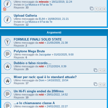
Ultimo messaggio da
mlessio
«
18/11/2019, 11:24
Inviato in
La Musica e il Fai da Te
Risposte:
33
1
2
3
Upload Galleria
Ultimo messaggio da
EL84
«
16/08/2010, 21:21
Inviato in
La Musica e il Fai da Te
Risposte:
12
Argomenti
FORMULE FINALI SOLID STATE
Ultimo messaggio da
robi
«
21/05/2009, 21:38
Risposte:
2
Polytone Mega Brute
Ultimo messaggio da
Jazzguitar
«
01/02/2025, 9:00
Risposte:
6
Dubbio o falso ricordo....
Ultimo messaggio da
robi
«
17/12/2024, 0:39
Risposte:
25
1
2
Mixer per rack: qual è lo standard attuale?
Ultimo messaggio da
Dom
«
14/10/2022, 19:54
Risposte:
17
1
2
Un Hi-Fi single ended da 20Wrms
Ultimo messaggio da
robi
«
28/01/2022, 14:52
Risposte:
10
...e lo chiamavano classe A
Ultimo messaggio da
robi
«
24/01/2022, 22:27