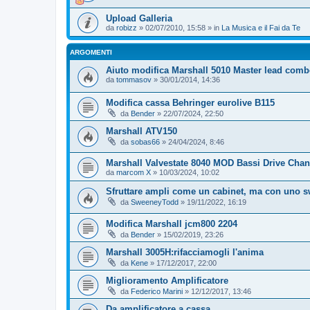
Upload Galleria
da
robizz
» 02/07/2010, 15:58 » in
La Musica e il Fai da Te
ARGOMENTI
Aiuto modifica Marshall 5010 Master lead com
da
tommasov
» 30/01/2014, 14:36
Modifica cassa Behringer eurolive B115
da
Bender
» 22/07/2024, 22:50
Marshall ATV150
da
sobas66
» 24/04/2024, 8:46
Marshall Valvestate 8040 MOD Bassi Drive Cha
da
marcom X
» 10/03/2024, 10:02
Sfruttare ampli come un cabinet, ma con uno s
da
SweeneyTodd
» 19/11/2022, 16:19
Modifica Marshall jcm800 2204
da
Bender
» 15/02/2019, 23:26
Marshall 3005H:rifacciamogli l'anima
da
Kene
» 17/12/2017, 22:00
Miglioramento Amplificatore
da
Federico Marini
» 12/12/2017, 13:46
Da amplificatore a cassa