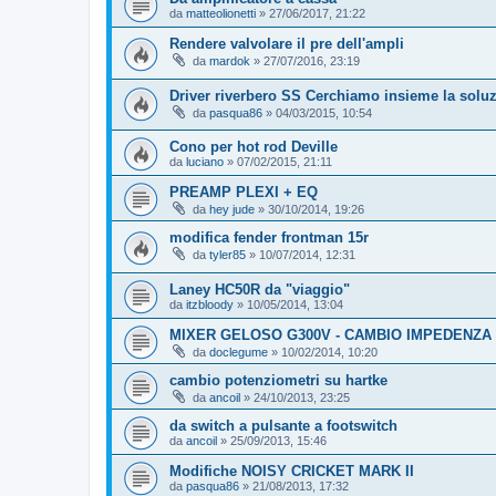
da
matteolionetti
» 27/06/2017, 21:22
Rendere valvolare il pre dell'ampli
da
mardok
» 27/07/2016, 23:19
Driver riverbero SS Cerchiamo insieme la solu
da
pasqua86
» 04/03/2015, 10:54
Cono per hot rod Deville
da
luciano
» 07/02/2015, 21:11
PREAMP PLEXI + EQ
da
hey jude
» 30/10/2014, 19:26
modifica fender frontman 15r
da
tyler85
» 10/07/2014, 12:31
Laney HC50R da "viaggio"
da
itzbloody
» 10/05/2014, 13:04
MIXER GELOSO G300V - CAMBIO IMPEDENZA
da
doclegume
» 10/02/2014, 10:20
cambio potenziometri su hartke
da
ancoil
» 24/10/2013, 23:25
da switch a pulsante a footswitch
da
ancoil
» 25/09/2013, 15:46
Modifiche NOISY CRICKET MARK II
da
pasqua86
» 21/08/2013, 17:32