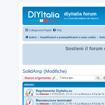
diyitalia forum
La comunità italiana dei diyers!
Collegamenti Rapidi
FAQ
Indice
Amplificatori e preamplificatori a stato solido
Soli
Sostieni il forum 
SolidAmp (Modifiche)
Cer
Nuovo argomento
ANNUNCI
Regolamento DiyItalia.eu
da
mlessio
» 27/01/2015, 23:14 » in
La Musica e il Fai da Te
Manutenzione terminata!
da
mlessio
» 20/11/2014, 17:49 » in
La Musica e il Fai da Te