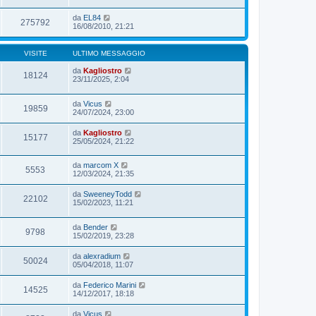
da
EL84
275792
16/08/2010, 21:21
VISITE
ULTIMO MESSAGGIO
da
Kagliostro
18124
23/11/2025, 2:04
da
Vicus
19859
24/07/2024, 23:00
da
Kagliostro
15177
25/05/2024, 21:22
da
marcom X
5553
12/03/2024, 21:35
da
SweeneyTodd
22102
15/02/2023, 11:21
da
Bender
9798
15/02/2019, 23:28
da
alexradium
50024
05/04/2018, 11:07
da
Federico Marini
14525
14/12/2017, 18:18
da
Vicus