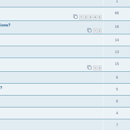
1
66
1
2
3
4
5
zione?
16
1
2
14
13
15
1
2
6
 ?
5
6
4
7