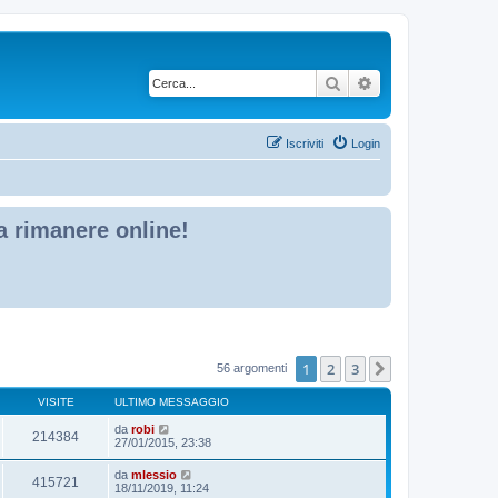
Cerca
Ricerca avanzata
Iscriviti
Login
 a rimanere online!
1
2
3
Prossimo
56 argomenti
VISITE
ULTIMO MESSAGGIO
da
robi
214384
27/01/2015, 23:38
da
mlessio
415721
18/11/2019, 11:24