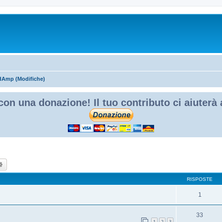
dAmp (Modifiche)
con una donazione! Il tuo contributo ci aiuterà
ca
Ricerca avanzata
RISPOSTE
1
33
1
2
3