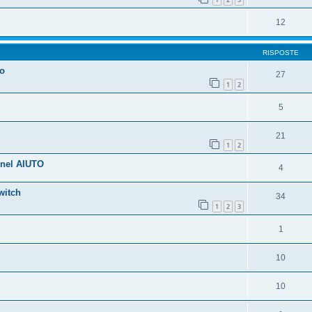
12
RISPOSTE
bo
27
1
2
5
21
1
2
nnel AIUTO
4
witch
34
1
2
3
1
10
10