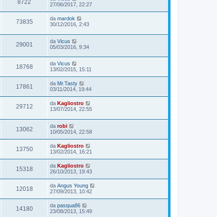
8722
27/06/2017, 22:27
da
mardok
73835
30/12/2016, 2:43
da
Vicus
29001
05/03/2016, 9:34
da
Vicus
18768
13/02/2015, 15:11
da
Mr.Tasty
17861
03/11/2014, 19:44
da
Kagliostro
29712
13/07/2014, 22:55
da
robi
13062
10/05/2014, 22:58
da
Kagliostro
13750
13/02/2014, 16:21
da
Kagliostro
15318
26/10/2013, 19:43
da
Angus Young
12018
27/09/2013, 10:42
da
pasqua86
14180
23/08/2013, 15:49